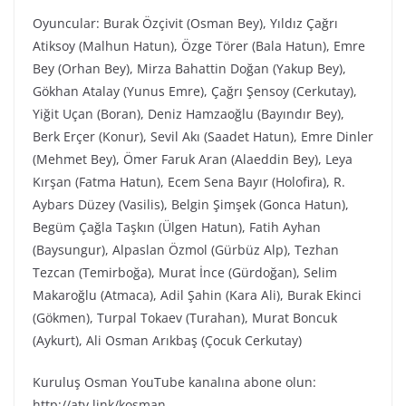
Oyuncular: Burak Özçivit (Osman Bey), Yıldız Çağrı
Atiksoy (Malhun Hatun), Özge Törer (Bala Hatun), Emre
Bey (Orhan Bey), Mirza Bahattin Doğan (Yakup Bey),
Gökhan Atalay (Yunus Emre), Çağrı Şensoy (Cerkutay),
Yiğit Uçan (Boran), Deniz Hamzaoğlu (Bayındır Bey),
Berk Erçer (Konur), Sevil Akı (Saadet Hatun), Emre Dinler
(Mehmet Bey), Ömer Faruk Aran (Alaeddin Bey), Leya
Kırşan (Fatma Hatun), Ecem Sena Bayır (Holofira), R.
Aybars Düzey (Vasilis), Belgin Şimşek (Gonca Hatun),
Begüm Çağla Taşkın (Ülgen Hatun), Fatih Ayhan
(Baysungur), Alpaslan Özmol (Gürbüz Alp), Tezhan
Tezcan (Temirboğa), Murat İnce (Gürdoğan), Selim
Makaroğlu (Atmaca), Adil Şahin (Kara Ali), Burak Ekinci
(Gökmen), Turpal Tokaev (Turahan), Murat Boncuk
(Aykurt), Ali Osman Arıkbaş (Çocuk Cerkutay)
Kuruluş Osman YouTube kanalına abone olun:
http://atv.link/kosman