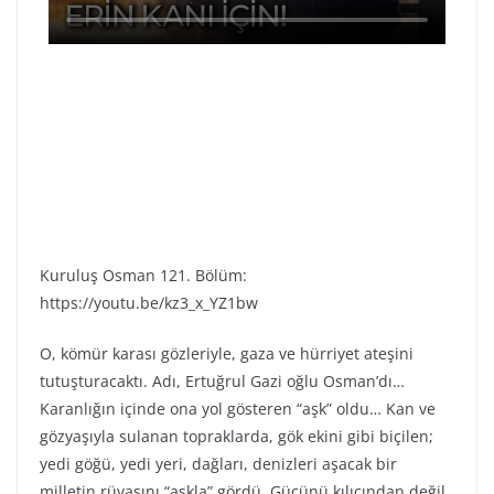
Kuruluş Osman 121. Bölüm:
https://youtu.be/kz3_x_YZ1bw
O, kömür karası gözleriyle, gaza ve hürriyet ateşini
tutuşturacaktı. Adı, Ertuğrul Gazi oğlu Osman’dı…
Karanlığın içinde ona yol gösteren “aşk” oldu… Kan ve
gözyaşıyla sulanan topraklarda, gök ekini gibi biçilen;
yedi göğü, yedi yeri, dağları, denizleri aşacak bir
milletin rüyasını “aşkla” gördü. Gücünü kılıcından değil,