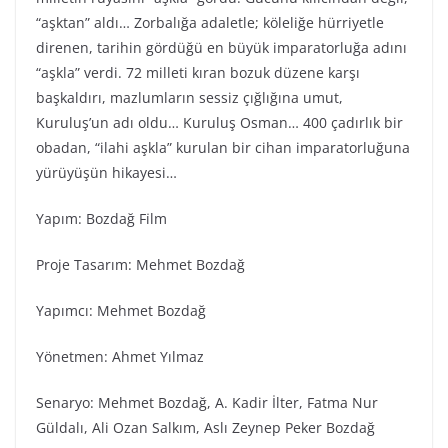
“aşktan” aldı… Zorbalığa adaletle; köleliğe hürriyetle
direnen, tarihin gördüğü en büyük imparatorluğa adını
“aşkla” verdi. 72 milleti kıran bozuk düzene karşı
başkaldırı, mazlumların sessiz çığlığına umut,
Kuruluş’un adı oldu… Kuruluş Osman… 400 çadırlık bir
obadan, “ilahi aşkla” kurulan bir cihan imparatorluğuna
yürüyüşün hikayesi…
Yapım: Bozdağ Fi̇lm
Proje Tasarım: Mehmet Bozdağ
Yapımcı: Mehmet Bozdağ
Yönetmen: Ahmet Yılmaz
Senaryo: Mehmet Bozdağ, A. Kadir İlter, Fatma Nur
Güldalı, Ali Ozan Salkım, Aslı Zeynep Peker Bozdağ