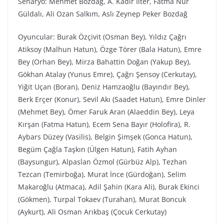
Senaryo: Mehmet Bozdağ, A. Kadir İlter, Fatma Nur
Güldalı, Ali Ozan Salkım, Aslı Zeynep Peker Bozdağ
Oyuncular: Burak Özçivit (Osman Bey), Yıldız Çağrı
Atiksoy (Malhun Hatun), Özge Törer (Bala Hatun), Emre
Bey (Orhan Bey), Mirza Bahattin Doğan (Yakup Bey),
Gökhan Atalay (Yunus Emre), Çağrı Şensoy (Cerkutay),
Yiğit Uçan (Boran), Deniz Hamzaoğlu (Bayındır Bey),
Berk Erçer (Konur), Sevil Akı (Saadet Hatun), Emre Dinler
(Mehmet Bey), Ömer Faruk Aran (Alaeddin Bey), Leya
Kırşan (Fatma Hatun), Ecem Sena Bayır (Holofira), R.
Aybars Düzey (Vasilis), Belgin Şimşek (Gonca Hatun),
Begüm Çağla Taşkın (Ülgen Hatun), Fatih Ayhan
(Baysungur), Alpaslan Özmol (Gürbüz Alp), Tezhan
Tezcan (Temirboğa), Murat İnce (Gürdoğan), Selim
Makaroğlu (Atmaca), Adil Şahin (Kara Ali), Burak Ekinci
(Gökmen), Turpal Tokaev (Turahan), Murat Boncuk
(Aykurt), Ali Osman Arıkbaş (Çocuk Cerkutay)