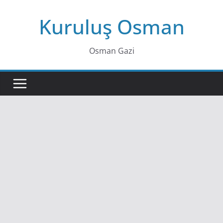
Skip
Kuruluş Osman
to
content
Osman Gazi