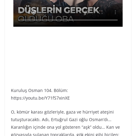
Kuruluş Osman 104. Bölüm:
https://youtu.be/Y71fS7xinXE
O, kömür karası gözleriyle, gaza ve hürriyet ateşini
tutuşturacaktı. Adı, Ertuğrul Gazi oğlu Osman’dı…
Karanlığın içinde ona yol gösteren “aşk” oldu… Kan ve
gözyaşıyla sulanan topraklarda, gök ekini gibi biçilen;