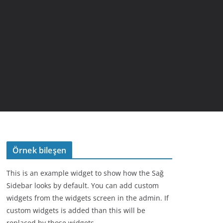
Örnek bileşen
This is an example widget to show how the Sağ
Sidebar looks by default. You can add custom
widgets from the widgets screen in the admin. If
custom widgets is added than this will be
replaced by those widgets.