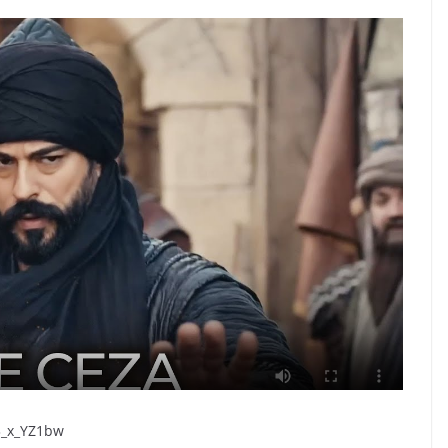
3_x_YZ1bw