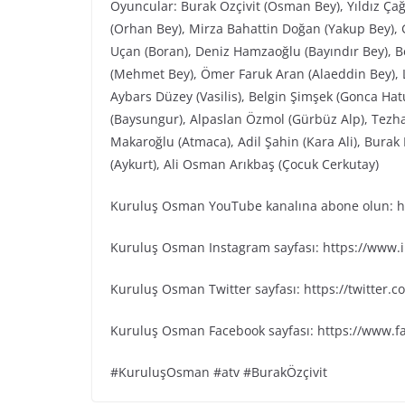
Oyuncular: Burak Özçivit (Osman Bey), Yıldız Ça
(Orhan Bey), Mirza Bahattin Doğan (Yakup Bey), G
Uçan (Boran), Deniz Hamzaoğlu (Bayındır Bey), Be
(Mehmet Bey), Ömer Faruk Aran (Alaeddin Bey), L
Aybars Düzey (Vasilis), Belgin Şimşek (Gonca Ha
(Baysungur), Alpaslan Özmol (Gürbüz Alp), Tezh
Makaroğlu (Atmaca), Adil Şahin (Kara Ali), Bura
(Aykurt), Ali Osman Arıkbaş (Çocuk Cerkutay)
Kuruluş Osman YouTube kanalına abone olun: ht
Kuruluş Osman Instagram sayfası: https://www
Kuruluş Osman Twitter sayfası: https://twitter
Kuruluş Osman Facebook sayfası: https://www.
#KuruluşOsman #atv #BurakÖzçivit