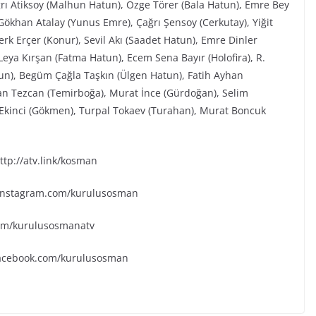
ğrı Atiksoy (Malhun Hatun), Özge Törer (Bala Hatun), Emre Bey
ökhan Atalay (Yunus Emre), Çağrı Şensoy (Cerkutay), Yiğit
rk Erçer (Konur), Sevil Akı (Saadet Hatun), Emre Dinler
eya Kırşan (Fatma Hatun), Ecem Sena Bayır (Holofira), R.
tun), Begüm Çağla Taşkın (Ülgen Hatun), Fatih Ayhan
an Tezcan (Temirboğa), Murat İnce (Gürdoğan), Selim
k Ekinci (Gökmen), Turpal Tokaev (Turahan), Murat Boncuk
tp://atv.link/kosman
.instagram.com/kurulusosman
.com/kurulusosmanatv
facebook.com/kurulusosman