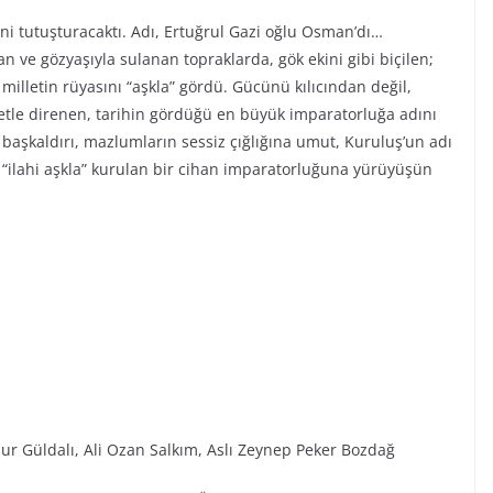
ini tutuşturacaktı. Adı, Ertuğrul Gazi oğlu Osman’dı…
n ve gözyaşıyla sulanan topraklarda, gök ekini gibi biçilen;
r milletin rüyasını “aşkla” gördü. Gücünü kılıcından değil,
iyetle direnen, tarihin gördüğü en büyük imparatorluğa adını
ı başkaldırı, mazlumların sessiz çığlığına umut, Kuruluş’un adı
“ilahi aşkla” kurulan bir cihan imparatorluğuna yürüyüşün
ur Güldalı, Ali Ozan Salkım, Aslı Zeynep Peker Bozdağ