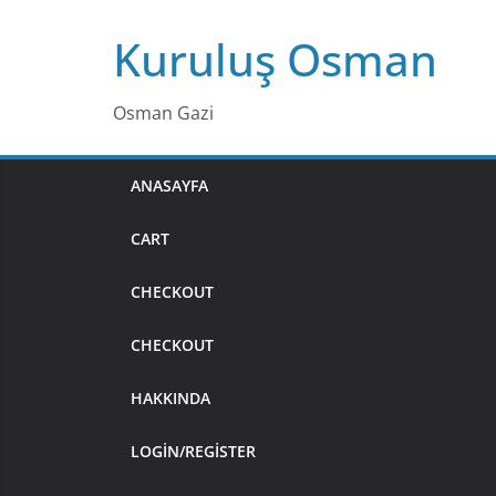
Skip
Kuruluş Osman
to
content
Osman Gazi
ANASAYFA
CART
CHECKOUT
CHECKOUT
HAKKINDA
LOGIN/REGISTER