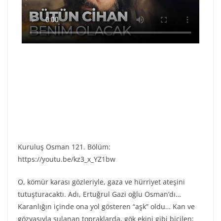
Kuruluş Osman 121. Bölüm:
https://youtu.be/kz3_x_YZ1bw
O, kömür karası gözleriyle, gaza ve hürriyet ateşini
tutuşturacaktı. Adı, Ertuğrul Gazi oğlu Osman’dı…
Karanlığın içinde ona yol gösteren “aşk” oldu… Kan ve
gözyaşıyla sulanan topraklarda, gök ekini gibi biçilen;