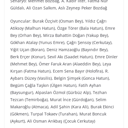
Senaryo: Mehmet Bozdağ, A. Kadir İlter, Fatma Nur
Güldalı, Ali Ozan Salkım, Aslı Zeynep Peker Bozdağ
Oyuncular: Burak Özçivit (Osman Bey), Yıldız Çağrı
Atiksoy (Malhun Hatun), Özge Törer (Bala Hatun), Emre
Bey (Orhan Bey), Mirza Bahattin Doğan (Yakup Bey),
Gökhan Atalay (Yunus Emre), Çağrı Şensoy (Cerkutay),
Yiğit Uçan (Boran), Deniz Hamzaoğlu (Bayındır Bey),
Berk Erçer (Konur), Sevil Akı (Saadet Hatun), Emre Dinler
(Mehmet Bey), Ömer Faruk Aran (Alaeddin Bey), Leya
Kırşan (Fatma Hatun), Ecem Sena Bayır (Holofira), R.
Aybars Düzey (Vasilis), Belgin Şimşek (Gonca Hatun),
Begüm Çağla Taşkın (Ülgen Hatun), Fatih Ayhan
(Baysungur), Alpaslan Özmol (Gürbüz Alp), Tezhan
Tezcan (Temirboğa), Murat İnce (Gürdoğan), Selim
Makaroğlu (Atmaca), Adil Şahin (Kara Ali), Burak Ekinci
(Gökmen), Turpal Tokaev (Turahan), Murat Boncuk
(Aykurt), Ali Osman Arıkbaş (Çocuk Cerkutay)