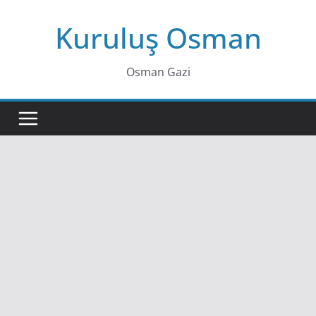
Skip
Kuruluş Osman
to
content
Osman Gazi