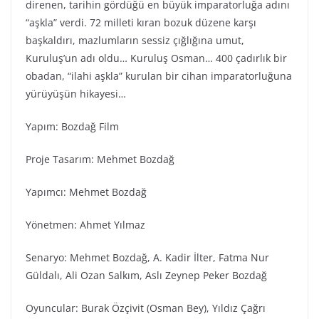
direnen, tarihin gördüğü en büyük imparatorluğa adını
“aşkla” verdi. 72 milleti kıran bozuk düzene karşı
başkaldırı, mazlumların sessiz çığlığına umut,
Kuruluş’un adı oldu… Kuruluş Osman… 400 çadırlık bir
obadan, “ilahi aşkla” kurulan bir cihan imparatorluğuna
yürüyüşün hikayesi…
Yapım: Bozdağ Fi̇lm
Proje Tasarım: Mehmet Bozdağ
Yapımcı: Mehmet Bozdağ
Yönetmen: Ahmet Yılmaz
Senaryo: Mehmet Bozdağ, A. Kadir İlter, Fatma Nur
Güldalı, Ali Ozan Salkım, Aslı Zeynep Peker Bozdağ
Oyuncular: Burak Özçivit (Osman Bey), Yıldız Çağrı