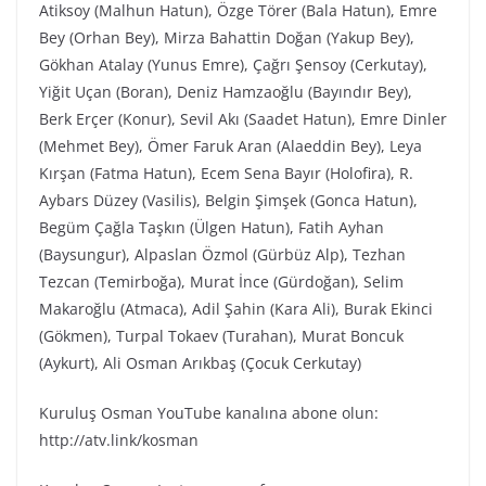
Atiksoy (Malhun Hatun), Özge Törer (Bala Hatun), Emre
Bey (Orhan Bey), Mirza Bahattin Doğan (Yakup Bey),
Gökhan Atalay (Yunus Emre), Çağrı Şensoy (Cerkutay),
Yiğit Uçan (Boran), Deniz Hamzaoğlu (Bayındır Bey),
Berk Erçer (Konur), Sevil Akı (Saadet Hatun), Emre Dinler
(Mehmet Bey), Ömer Faruk Aran (Alaeddin Bey), Leya
Kırşan (Fatma Hatun), Ecem Sena Bayır (Holofira), R.
Aybars Düzey (Vasilis), Belgin Şimşek (Gonca Hatun),
Begüm Çağla Taşkın (Ülgen Hatun), Fatih Ayhan
(Baysungur), Alpaslan Özmol (Gürbüz Alp), Tezhan
Tezcan (Temirboğa), Murat İnce (Gürdoğan), Selim
Makaroğlu (Atmaca), Adil Şahin (Kara Ali), Burak Ekinci
(Gökmen), Turpal Tokaev (Turahan), Murat Boncuk
(Aykurt), Ali Osman Arıkbaş (Çocuk Cerkutay)
Kuruluş Osman YouTube kanalına abone olun:
http://atv.link/kosman