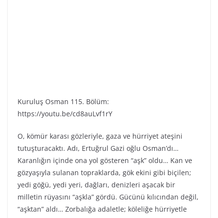
Kuruluş Osman 115. Bölüm:
https://youtu.be/cd8auLvf1rY
O, kömür karası gözleriyle, gaza ve hürriyet ateşini
tutuşturacaktı. Adı, Ertuğrul Gazi oğlu Osman’dı…
Karanlığın içinde ona yol gösteren “aşk” oldu… Kan ve
gözyaşıyla sulanan topraklarda, gök ekini gibi biçilen;
yedi göğü, yedi yeri, dağları, denizleri aşacak bir
milletin rüyasını “aşkla” gördü. Gücünü kılıcından değil,
“aşktan” aldı… Zorbalığa adaletle; köleliğe hürriyetle