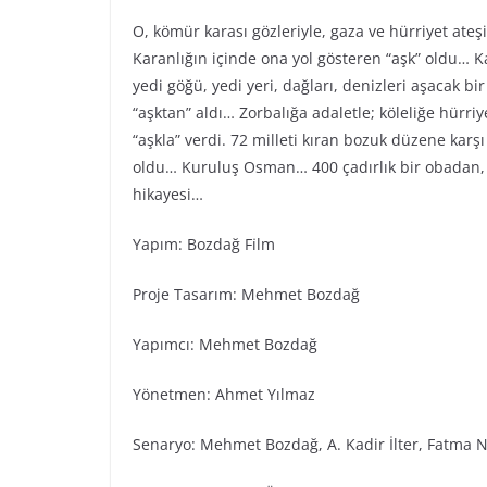
O, kömür karası gözleriyle, gaza ve hürriyet ateş
Karanlığın içinde ona yol gösteren “aşk” oldu… Ka
yedi göğü, yedi yeri, dağları, denizleri aşacak bi
“aşktan” aldı… Zorbalığa adaletle; köleliğe hürr
“aşkla” verdi. 72 milleti kıran bozuk düzene karş
oldu… Kuruluş Osman… 400 çadırlık bir obadan, 
hikayesi…
Yapım: Bozdağ Fi̇lm
Proje Tasarım: Mehmet Bozdağ
Yapımcı: Mehmet Bozdağ
Yönetmen: Ahmet Yılmaz
Senaryo: Mehmet Bozdağ, A. Kadir İlter, Fatma N