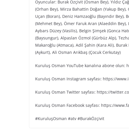
Oyuncular: Burak Özçivit (Osman Bey), Yıldız Ça
(Orhan Bey), Mirza Bahattin Doğan (Yakup Bey), G
Uçan (Boran), Deniz Hamzaoğlu (Bayındır Bey), Be
(Mehmet Bey), Ömer Faruk Aran (Alaeddin Bey), L
Aybars Düzey (Vasilis), Belgin Şimşek (Gonca Ha
(Baysungur), Alpaslan Özmol (Gürbüz Alp), Tezh
Makaroğlu (Atmaca), Adil Şahin (Kara Ali), Bura
(Aykurt), Ali Osman Arıkbaş (Çocuk Cerkutay)
Kuruluş Osman YouTube kanalına abone olun: ht
Kuruluş Osman Instagram sayfası: https://www
Kuruluş Osman Twitter sayfası: https://twitter
Kuruluş Osman Facebook sayfası: https://www.
#KuruluşOsman #atv #BurakÖzçivit