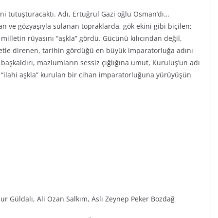
ini tutuşturacaktı. Adı, Ertuğrul Gazi oğlu Osman’dı…
n ve gözyaşıyla sulanan topraklarda, gök ekini gibi biçilen;
r milletin rüyasını “aşkla” gördü. Gücünü kılıcından değil,
iyetle direnen, tarihin gördüğü en büyük imparatorluğa adını
ı başkaldırı, mazlumların sessiz çığlığına umut, Kuruluş’un adı
“ilahi aşkla” kurulan bir cihan imparatorluğuna yürüyüşün
ur Güldalı, Ali Ozan Salkım, Aslı Zeynep Peker Bozdağ