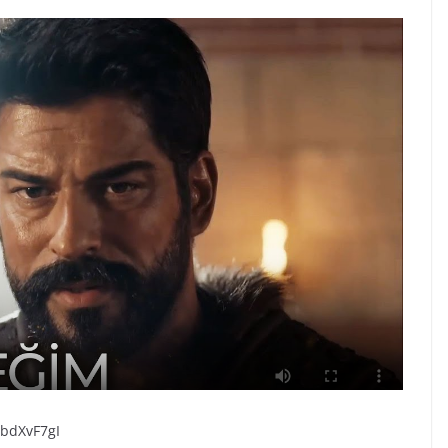
BbdXvF7gI