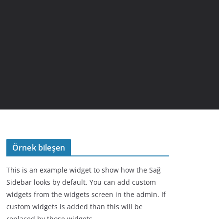
Örnek bileşen
This is an example widget to show how the Sağ
Sidebar looks by default. You can add custom
widgets from the widgets screen in the admin. If
custom widgets is added than this will be
replaced by those widgets.