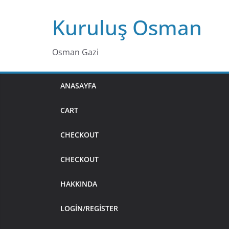
Skip
Kuruluş Osman
to
content
Osman Gazi
ANASAYFA
CART
CHECKOUT
CHECKOUT
HAKKINDA
LOGIN/REGISTER