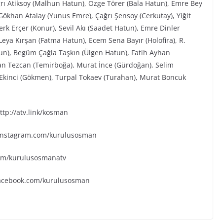
ğrı Atiksoy (Malhun Hatun), Özge Törer (Bala Hatun), Emre Bey
ökhan Atalay (Yunus Emre), Çağrı Şensoy (Cerkutay), Yiğit
rk Erçer (Konur), Sevil Akı (Saadet Hatun), Emre Dinler
eya Kırşan (Fatma Hatun), Ecem Sena Bayır (Holofira), R.
tun), Begüm Çağla Taşkın (Ülgen Hatun), Fatih Ayhan
an Tezcan (Temirboğa), Murat İnce (Gürdoğan), Selim
k Ekinci (Gökmen), Turpal Tokaev (Turahan), Murat Boncuk
tp://atv.link/kosman
.instagram.com/kurulusosman
.com/kurulusosmanatv
facebook.com/kurulusosman