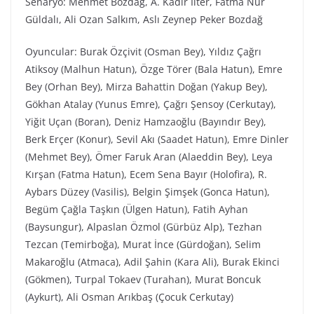
Senaryo: Mehmet Bozdağ, A. Kadir İlter, Fatma Nur
Güldalı, Ali Ozan Salkım, Aslı Zeynep Peker Bozdağ
Oyuncular: Burak Özçivit (Osman Bey), Yıldız Çağrı
Atiksoy (Malhun Hatun), Özge Törer (Bala Hatun), Emre
Bey (Orhan Bey), Mirza Bahattin Doğan (Yakup Bey),
Gökhan Atalay (Yunus Emre), Çağrı Şensoy (Cerkutay),
Yiğit Uçan (Boran), Deniz Hamzaoğlu (Bayındır Bey),
Berk Erçer (Konur), Sevil Akı (Saadet Hatun), Emre Dinler
(Mehmet Bey), Ömer Faruk Aran (Alaeddin Bey), Leya
Kırşan (Fatma Hatun), Ecem Sena Bayır (Holofira), R.
Aybars Düzey (Vasilis), Belgin Şimşek (Gonca Hatun),
Begüm Çağla Taşkın (Ülgen Hatun), Fatih Ayhan
(Baysungur), Alpaslan Özmol (Gürbüz Alp), Tezhan
Tezcan (Temirboğa), Murat İnce (Gürdoğan), Selim
Makaroğlu (Atmaca), Adil Şahin (Kara Ali), Burak Ekinci
(Gökmen), Turpal Tokaev (Turahan), Murat Boncuk
(Aykurt), Ali Osman Arıkbaş (Çocuk Cerkutay)