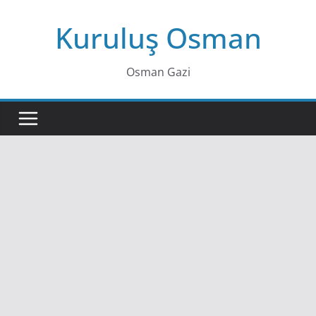
Skip
Kuruluş Osman
to
content
Osman Gazi