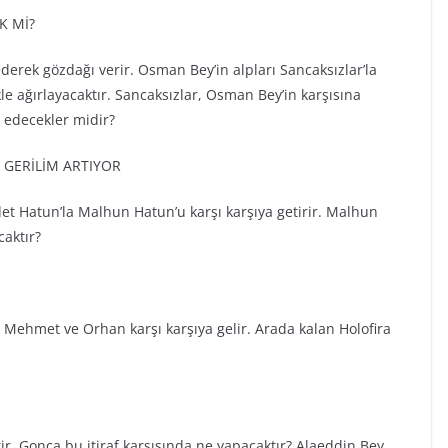
K Mİ?
erek gözdağı verir. Osman Bey’in alpları Sancaksızlar’la
le ağırlayacaktır. Sancaksızlar, Osman Bey’in karşısına
k edecekler midir?
GERİLİM ARTIYOR
et Hatun’la Malhun Hatun’u karşı karşıya getirir. Malhun
caktır?
 Mehmet ve Orhan karşı karşıya gelir. Arada kalan Holofira
r. Gonca bu itiraf karşısında ne yapacaktır? Alaeddin Bey,