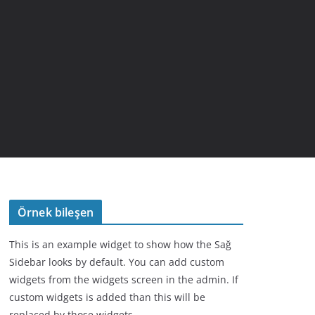
Örnek bileşen
This is an example widget to show how the Sağ
Sidebar looks by default. You can add custom
widgets from the widgets screen in the admin. If
custom widgets is added than this will be
replaced by those widgets.