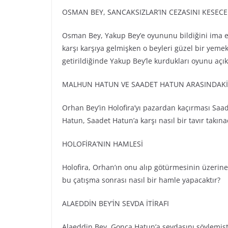
OSMAN BEY, SANCAKSIZLAR’IN CEZASINI KESECE
Osman Bey, Yakup Bey’e oyununu bildiğini ima ed
karşı karşıya gelmişken o beyleri güzel bir yemek
getirildiğinde Yakup Bey’le kurdukları oyunu açı
MALHUN HATUN VE SAADET HATUN ARASINDAKİ 
Orhan Bey’in Holofira’yı pazardan kaçırması Saad
Hatun, Saadet Hatun’a karşı nasıl bir tavır takına
HOLOFİRA’NIN HAMLESİ
Holofira, Orhan’ın onu alıp götürmesinin üzerine
bu çatışma sonrası nasıl bir hamle yapacaktır?
ALAEDDİN BEY’İN SEVDA İTİRAFI
Alaeddin Bey, Gonca Hatun’a sevdasını söylemişti