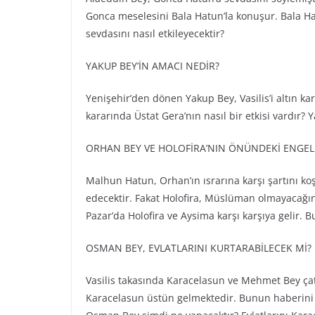
Gonca meselesini Bala Hatun’la konuşur. Bala Ha
sevdasını nasıl etkileyecektir?
YAKUP BEY’İN AMACI NEDİR?
Yenişehir’den dönen Yakup Bey, Vasilis’i altın kar
kararında Üstat Gera’nın nasıl bir etkisi vardır?
ORHAN BEY VE HOLOFİRA’NIN ÖNÜNDEKİ ENGEL
Malhun Hatun, Orhan’ın ısrarına karşı şartını 
edecektir. Fakat Holofira, Müslüman olmayacağını
Pazar’da Holofira ve Aysima karşı karşıya gelir.
OSMAN BEY, EVLATLARINI KURTARABİLECEK Mİ?
Vasilis takasında Karacelasun ve Mehmet Bey çat
Karacelasun üstün gelmektedir. Bunun haberini