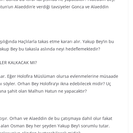
tun’un Alaeddin’e verdiği tavsiyeler Gonca ve Alaeddin
şılığında Haçlılarla takas etme kararı alır. Yakup Bey’in bu
 Yakup Bey bu takasla aslında neyi hedeflemektedir?
LER KALKACAK MI?
koşar. Eğer Holofira Müslüman olursa evlenmelerine müsaade
 söyler. Orhan Bey Holofira’yı ikna edebilecek midir? Uç
 Buna şahit olan Malhun Hatun ne yapacaktır?
ışır. Orhan ve Alaeddin de bu çatışmaya dahil olur fakat
 alan Osman Bey her şeyden Yakup Bey’i sorumlu tutar.