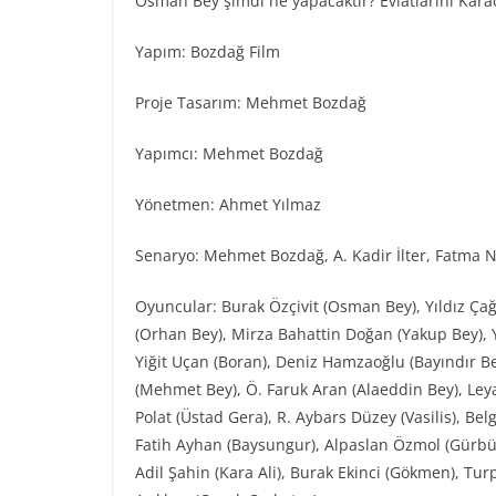
Osman Bey şimdi ne yapacaktır? Evlatlarını Kara
Yapım: Bozdağ Fi̇lm
Proje Tasarım: Mehmet Bozdağ
Yapımcı: Mehmet Bozdağ
Yönetmen: Ahmet Yılmaz
Senaryo: Mehmet Bozdağ, A. Kadir İlter, Fatma N
Oyuncular: Burak Özçivit (Osman Bey), Yıldız Ça
(Orhan Bey), Mirza Bahattin Doğan (Yakup Bey), 
Yiğit Uçan (Boran), Deniz Hamzaoğlu (Bayındır Bey
(Mehmet Bey), Ö. Faruk Aran (Alaeddin Bey), Leya
Polat (Üstad Gera), R. Aybars Düzey (Vasilis), B
Fatih Ayhan (Baysungur), Alpaslan Özmol (Gürbü
Adil Şahin (Kara Ali), Burak Ekinci (Gökmen), Tu