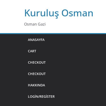
Skip
Kuruluş Osman
to
content
Osman Gazi
ANASAYFA
CART
CHECKOUT
CHECKOUT
HAKKINDA
LOGIN/REGISTER