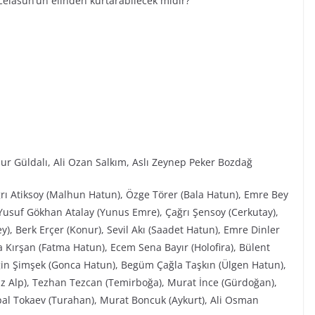
celasun’un elinden kurtarabilecek midir?
ur Güldalı, Ali Ozan Salkım, Aslı Zeynep Peker Bozdağ
ğrı Atiksoy (Malhun Hatun), Özge Törer (Bala Hatun), Emre Bey
Yusuf Gökhan Atalay (Yunus Emre), Çağrı Şensoy (Cerkutay),
), Berk Erçer (Konur), Sevil Akı (Saadet Hatun), Emre Dinler
 Kırşan (Fatma Hatun), Ecem Sena Bayır (Holofira), Bülent
elgin Şimşek (Gonca Hatun), Begüm Çağla Taşkın (Ülgen Hatun),
z Alp), Tezhan Tezcan (Temirboğa), Murat İnce (Gürdoğan),
rpal Tokaev (Turahan), Murat Boncuk (Aykurt), Ali Osman