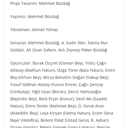
Proje Tasarım: Mehmet Bozdağ
Yapımcı: Mehmet Bozdağ
Yönetmen: Ahmet Yılmaz
Senaryo: Mehmet Bozdağ, A. Kadir İlter, Fatma Nur
Güldalı, Ali Ozan Salkım, Aslı Zeynep Peker Bozdağ
Oyuncular: Burak Özçivit (Osman Bey), Yıldız Çağrı
Atiksoy (Malhun Hatun), Özge Törer (Bala Hatun), Emre
Bey (Orhan Bey), Mirza Bahattin Doğan (Yakup Bey),
Yusuf Gökhan Atalay (Yunus Emre), Çağrı Şensoy
(Cerkutay), Yiğit Uçan (Boran), Deniz Hamzaoğlu
(Bayındır Bey), Berk Erçer (Konur), Sevil Akı (Saadet
Hatun), Emre Dinler (Mehmet Bey), Ö. Faruk Aran
(Alaeddin Bey), Leya Kırşan (Fatma Hatun), Ecem Sena
Bayır (Holofira), Bülent Polat (Üstad Gera), R. Aybars
Düzey (Vasilis), Belgin Şimşek (Gonca Hatun), Begüm