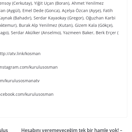
Şensoy (Cerkutay), Yiğit Uçan (Boran), Ahmet Yenilmez
an (Aygül), Emel Dede (Gonca), Açelya Özcan (Ayşe), Fatih
aynak (Bahadır), Serdar Kayaokay (Gregor), Oğuzhan Karbi
(Aktemur), Burak Alp Yenilmez (Kutan), Gizem Kala (Gökçe),
go), Serdar Akülker (Anselmo), Yazmeen Baker, Berk Erçer (
tp://atv.link/kosman
.instagram.com/kurulusosman
.com/kurulusosmanatv
facebook.com/kurulusosman
uluş
Hesabını veremeyeceğim tek bir hamle yok! –