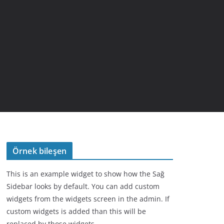
Örnek bileşen
This is an example widget to show how the Sağ
Sidebar looks by default. You can add custom
widgets from the widgets screen in the admin. If
custom widgets is added than this will be
replaced by those widgets.