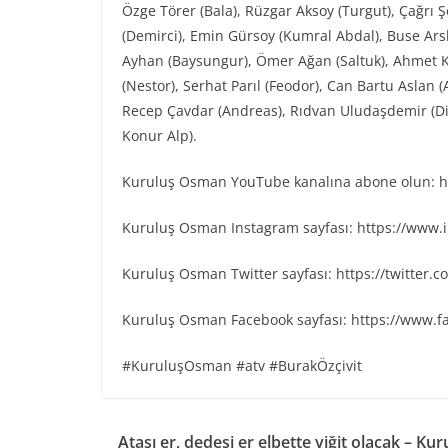
Özge Törer (Bala), Rüzgar Aksoy (Turgut), Çağrı 
(Demirci), Emin Gürsoy (Kumral Abdal), Buse Arsl
Ayhan (Baysungur), Ömer Ağan (Saltuk), Ahmet K
(Nestor), Serhat Parıl (Feodor), Can Bartu Aslan 
Recep Çavdar (Andreas), Rıdvan Uludaşdemir (Dia
Konur Alp).
Kuruluş Osman YouTube kanalına abone olun: ht
Kuruluş Osman Instagram sayfası: https://www
Kuruluş Osman Twitter sayfası: https://twitter
Kuruluş Osman Facebook sayfası: https://www.
#KuruluşOsman #atv #BurakÖzçivit
Atası er, dedesi er elbette yiğit olacak – Kur