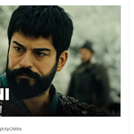
2DghXpOMbk