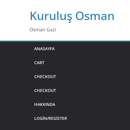
Skip
Kuruluş Osman
to
content
Osman Gazi
ANASAYFA
CART
CHECKOUT
CHECKOUT
HAKKINDA
LOGIN/REGISTER