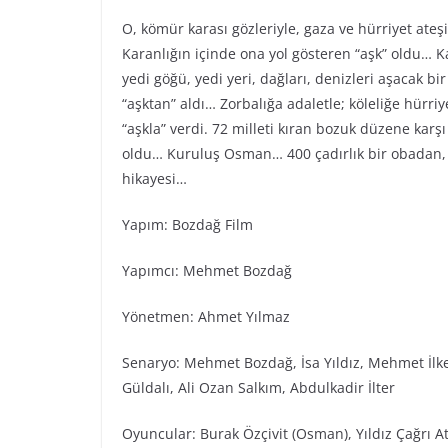
O, kömür karası gözleriyle, gaza ve hürriyet ateş
Karanlığın içinde ona yol gösteren “aşk” oldu… Ka
yedi göğü, yedi yeri, dağları, denizleri aşacak bi
“aşktan” aldı… Zorbalığa adaletle; köleliğe hürr
“aşkla” verdi. 72 milleti kıran bozuk düzene karş
oldu… Kuruluş Osman… 400 çadırlık bir obadan, 
hikayesi…
Yapım: Bozdağ Film
Yapımcı: Mehmet Bozdağ
Yönetmen: Ahmet Yılmaz
Senaryo: Mehmet Bozdağ, İsa Yıldız, Mehmet İlke
Güldalı, Ali Ozan Salkım, Abdulkadir İlter
Oyuncular: Burak Özçivit (Osman), Yıldız Çağrı Ati