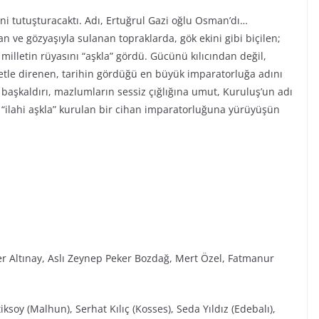
ini tutuşturacaktı. Adı, Ertuğrul Gazi oğlu Osman’dı…
n ve gözyaşıyla sulanan topraklarda, gök ekini gibi biçilen;
r milletin rüyasını “aşkla” gördü. Gücünü kılıcından değil,
iyetle direnen, tarihin gördüğü en büyük imparatorluğa adını
ı başkaldırı, mazlumların sessiz çığlığına umut, Kuruluş’un adı
“ilahi aşkla” kurulan bir cihan imparatorluğuna yürüyüşün
r Altınay, Aslı Zeynep Peker Bozdağ, Mert Özel, Fatmanur
ksoy (Malhun), Serhat Kılıç (Kosses), Seda Yıldız (Edebalı),