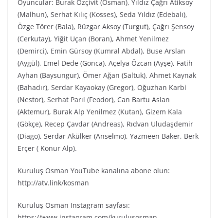
Oyuncular: Burak Özçivit (Osman), Yıldız Çağrı Atiksoy
(Malhun), Serhat Kılıç (Kosses), Seda Yıldız (Edebalı),
Özge Törer (Bala), Rüzgar Aksoy (Turgut), Çağrı Şensoy
(Cerkutay), Yiğit Uçan (Boran), Ahmet Yenilmez
(Demirci), Emin Gürsoy (Kumral Abdal), Buse Arslan
(Aygül), Emel Dede (Gonca), Açelya Özcan (Ayşe), Fatih
Ayhan (Baysungur), Ömer Ağan (Saltuk), Ahmet Kaynak
(Bahadır), Serdar Kayaokay (Gregor), Oğuzhan Karbi
(Nestor), Serhat Parıl (Feodor), Can Bartu Aslan
(Aktemur), Burak Alp Yenilmez (Kutan), Gizem Kala
(Gökçe), Recep Çavdar (Andreas), Rıdvan Uludaşdemir
(Diago), Serdar Akülker (Anselmo), Yazmeen Baker, Berk
Erçer ( Konur Alp).
Kuruluş Osman YouTube kanalına abone olun:
http://atv.link/kosman
Kuruluş Osman Instagram sayfası:
https://www.instagram.com/kurulusosman