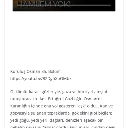
Kuruluş Osman 85. Bölüm:
https://youtu.be/B2DghXpOMbk
O, kömür karası gözleriyle, gaza ve hürriyet ateşini
tutuşturacaktı. Adı, Ertuğrul Gazi oğlu Osman’dı…
Karanlığın içinde ona yol gösteren “aşk” oldu… Kan ve
gözyaşıyla sulanan topraklarda, gök ekini gibi biçilen;
yedi göğü, yedi yeri, dağları, denizleri aşacak bir
milletin rüyasını “aşkla” gördü. Gücünü kılıcından değil,