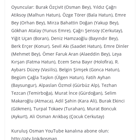
Oyuncular: Burak Özçivit (Osman Bey), Yıldız Çağrı
Atiksoy (Malhun Hatun), Özge Törer (Bala Hatun), Emre
Bey (Orhan Bey), Mirza Bahattin Doğan (Yakup Bey),
Gökhan Atalay (Yunus Emre), Çağrı Şensoy (Cerkutay),
Yiğit Uçan (Boran), Deniz Hamzaoğlu (Bayındır Bey),
Berk Erçer (Konur), Sevil Akı (Saadet Hatun), Emre Dinler
(Mehmet Bey), Ömer Faruk Aran (Alaeddin Bey), Leya
Kırşan (Fatma Hatun), Ecem Sena Bayır (Holofira), R.
Aybars Düzey (Vasilis), Belgin Şimşek (Gonca Hatun),
Begüm Çağla Taşkın (Ülgen Hatun), Fatih Ayhan
(Baysungur), Alpaslan Özmol (Gürbüz Alp), Tezhan
Tezcan (Temirboğa), Murat İnce (Gürdoğan), Selim
Makaroğlu (Atmaca), Adil Şahin (Kara Ali), Burak Ekinci
(Gökmen), Turpal Tokaev (Turahan), Murat Boncuk
(Aykurt), Ali Osman Arıkbaş (Çocuk Cerkutay)
Kuruluş Osman YouTube kanalına abone olun:
http://atv.link/kosman