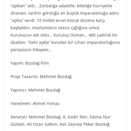
“aşktan” aldı… Zorbalığa adaletle; köleliğe hürriyetle
direnen, tarihin gördüğü en büyük imparatorluğa adını
“aşkla” verdi. 72 milleti kıran bozuk düzene karşı
başkaldırı, mazlumların sessiz çığlığına umut,
Kuruluş’un adı oldu… Kuruluş Osman… 400 çadırlık bir
obadan, “ilahi aşkla” kurulan bir cihan imparatorluğuna
yürüyüşün hikayesi…
Yapım: Bozdağ Fi̇lm
Proje Tasarım: Mehmet Bozdağ
Yapımcı: Mehmet Bozdağ
Yönetmen: Ahmet Yılmaz
Senaryo: Mehmet Bozdağ, A. Kadir İlter, Fatma Nur
Güldalı, Ali Ozan Salkım, Aslı Zeynep Peker Bozdağ