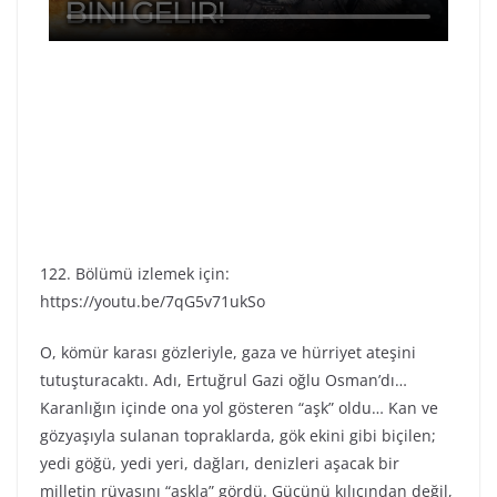
122. Bölümü izlemek için:
https://youtu.be/7qG5v71ukSo
O, kömür karası gözleriyle, gaza ve hürriyet ateşini
tutuşturacaktı. Adı, Ertuğrul Gazi oğlu Osman’dı…
Karanlığın içinde ona yol gösteren “aşk” oldu… Kan ve
gözyaşıyla sulanan topraklarda, gök ekini gibi biçilen;
yedi göğü, yedi yeri, dağları, denizleri aşacak bir
milletin rüyasını “aşkla” gördü. Gücünü kılıcından değil,