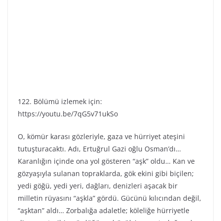
122. Bölümü izlemek için:
https://youtu.be/7qG5v71ukSo
O, kömür karası gözleriyle, gaza ve hürriyet ateşini
tutuşturacaktı. Adı, Ertuğrul Gazi oğlu Osman’dı…
Karanlığın içinde ona yol gösteren “aşk” oldu… Kan ve
gözyaşıyla sulanan topraklarda, gök ekini gibi biçilen;
yedi göğü, yedi yeri, dağları, denizleri aşacak bir
milletin rüyasını “aşkla” gördü. Gücünü kılıcından değil,
“aşktan” aldı… Zorbalığa adaletle; köleliğe hürriyetle