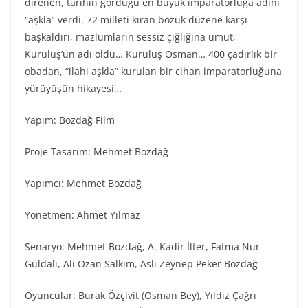
direnen, tarihin gördüğü en büyük imparatorluğa adını
“aşkla” verdi. 72 milleti kıran bozuk düzene karşı
başkaldırı, mazlumların sessiz çığlığına umut,
Kuruluş’un adı oldu… Kuruluş Osman… 400 çadırlık bir
obadan, “ilahi aşkla” kurulan bir cihan imparatorluğuna
yürüyüşün hikayesi…
Yapım: Bozdağ Fi̇lm
Proje Tasarım: Mehmet Bozdağ
Yapımcı: Mehmet Bozdağ
Yönetmen: Ahmet Yılmaz
Senaryo: Mehmet Bozdağ, A. Kadir İlter, Fatma Nur
Güldalı, Ali Ozan Salkım, Aslı Zeynep Peker Bozdağ
Oyuncular: Burak Özçivit (Osman Bey), Yıldız Çağrı