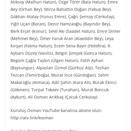
Atiksoy (Malhun Hatun), Özge Törer (Bala Hatun), Emre
Bey (Orhan Bey), Mirza Bahattin Doğan (Yakup Bey),
Gökhan Atalay (Yunus Emre), Çağrı Şensoy (Cerkutay),
Yiğit Uçan (Boran), Deniz Hamzaoğlu (Bayındır Bey),
Berk Erçer (Konur), Sevil Akı (Saadet Hatun), Emre Dinler
(Mehmet Bey), Ömer Faruk Aran (Alaeddin Bey), Leya
Kırşan (Fatma Hatun), Ecem Sena Bayır (Holofira), R.
Aybars Düzey (Vasilis), Belgin Şimşek (Gonca Hatun),
Begüm Çağla Taşkın (Ülgen Hatun), Fatih Ayhan
(Baysungur), Alpaslan Özmol (Gürbüz Alp), Tezhan
Tezcan (Temirboğa), Murat İnce (Gürdoğan), Selim
Makaroğlu (Atmaca), Adil Şahin (Kara Ali), Burak Ekinci
(Gökmen), Turpal Tokaev (Turahan), Murat Boncuk
(Aykurt), Ali Osman Arıkbaş (Çocuk Cerkutay)
Kuruluş Osman YouTube kanalına abone olun:
http://atv.link/kosman