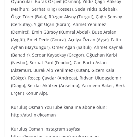
Oyuncular: Burak Özçivit (Osman), Yıldız Çağrı Atiksoy
(Malhun), Serhat Kılıç (Kosses), Seda Yıldız (Edebalı),
Özge Törer (Bala), Rüzgar Aksoy (Turgut), Çağrı Şensoy
(Cerkutay), Yiğit Uçan (Boran), Ahmet Yenilmez
(Demirci), Emin Gürsoy (Kumral Abdal), Buse Arslan
(Aygül), Emel Dede (Gonca), Açelya Özcan (Ayşe), Fatih
Ayhan (Baysungur), Ömer Ağan (Saltuk), Ahmet Kaynak
(Bahadır), Serdar Kayaokay (Gregor), Oğuzhan Karbi
(Nestor), Serhat Parıl (Feodor), Can Bartu Aslan
(Aktemur), Burak Alp Yenilmez (Kutan), Gizem Kala
(Gökçe), Recep Çavdar (Andreas), Rıdvan Uludaşdemir
(Diago), Serdar Akülker (Anselmo), Yazmeen Baker, Berk
Erçer ( Konur Alp).
Kuruluş Osman YouTube kanalına abone olun:
http://atv.link/kosman
Kuruluş Osman Instagram sayfası:
https://www.instagram.com/kurulusosman