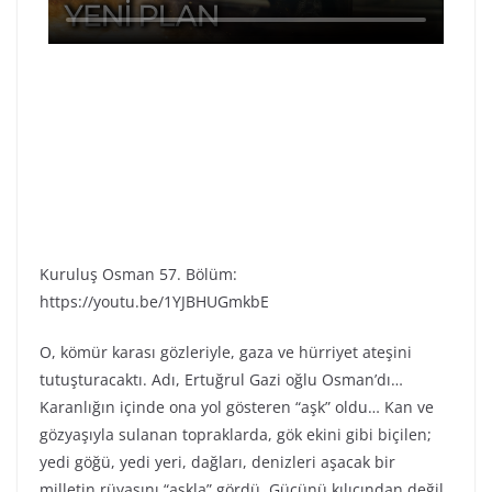
Kuruluş Osman 57. Bölüm:
https://youtu.be/1YJBHUGmkbE
O, kömür karası gözleriyle, gaza ve hürriyet ateşini
tutuşturacaktı. Adı, Ertuğrul Gazi oğlu Osman’dı…
Karanlığın içinde ona yol gösteren “aşk” oldu… Kan ve
gözyaşıyla sulanan topraklarda, gök ekini gibi biçilen;
yedi göğü, yedi yeri, dağları, denizleri aşacak bir
milletin rüyasını “aşkla” gördü. Gücünü kılıcından değil,