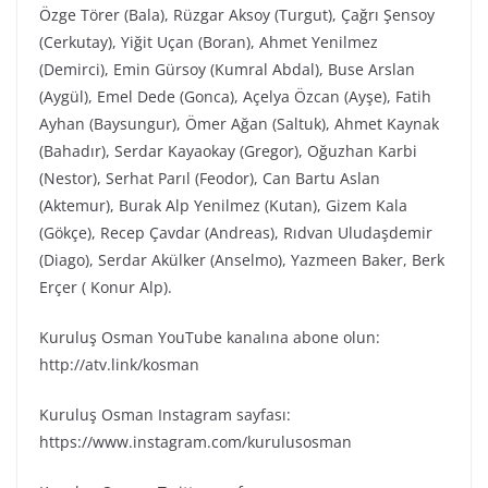
Özge Törer (Bala), Rüzgar Aksoy (Turgut), Çağrı Şensoy
(Cerkutay), Yiğit Uçan (Boran), Ahmet Yenilmez
(Demirci), Emin Gürsoy (Kumral Abdal), Buse Arslan
(Aygül), Emel Dede (Gonca), Açelya Özcan (Ayşe), Fatih
Ayhan (Baysungur), Ömer Ağan (Saltuk), Ahmet Kaynak
(Bahadır), Serdar Kayaokay (Gregor), Oğuzhan Karbi
(Nestor), Serhat Parıl (Feodor), Can Bartu Aslan
(Aktemur), Burak Alp Yenilmez (Kutan), Gizem Kala
(Gökçe), Recep Çavdar (Andreas), Rıdvan Uludaşdemir
(Diago), Serdar Akülker (Anselmo), Yazmeen Baker, Berk
Erçer ( Konur Alp).
Kuruluş Osman YouTube kanalına abone olun:
http://atv.link/kosman
Kuruluş Osman Instagram sayfası:
https://www.instagram.com/kurulusosman