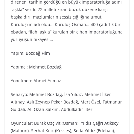
direnen, tarihin gördüğü en büyük imparatorluğa adını
“aşkla” verdi. 72 milleti kıran bozuk düzene karşı
başkaldırı, mazlumların sessiz çığlığına umut,
Kuruluş’un adı oldu… Kuruluş Osman… 400 çadırlık bir
obadan, “ilahi aşkla” kurulan bir cihan imparatorluğuna
yürüyüşün hikayesi…
Yapım: Bozdağ Film
Yapımcı: Mehmet Bozdağ
Yönetmen: Ahmet Yılmaz
Senaryo: Mehmet Bozdağ, İsa Yıldız, Mehmet İlker
Altınay, Aslı Zeynep Peker Bozdağ, Mert Özel, Fatmanur
Güldalı, Ali Ozan Salkım, Abdulkadir İlter
Oyuncular: Burak Özçivit (Osman), Yıldız Çağrı Atiksoy
(Malhun), Serhat Kılıç (Kosses), Seda Yıldız (Edebalı),