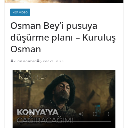
KISA VIDEO
Osman Bey’i pusuya
düşürme planı – Kuruluş
Osman
kurulusosman
Şubat 21, 2023