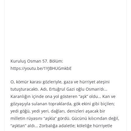
Kuruluş Osman 57. Bölüm:
https://youtu.be/1YJBHUGmkbE
O, kömür karası gözleriyle, gaza ve hürriyet ateşini
tutuşturacaktı. Adı, Ertuğrul Gazi oğlu Osman’dı…
Karanlığın içinde ona yol gösteren “aşk” oldu… Kan ve
gözyaşıyla sulanan topraklarda, gök ekini gibi biçilen;
yedi göğü, yedi yeri, dağları, denizleri aşacak bir
milletin rüyasını “aşkla” gördü. Gücünü kılıcından değil,
“aşktan” aldı… Zorbalığa adaletle; köleliğe hürriyetle