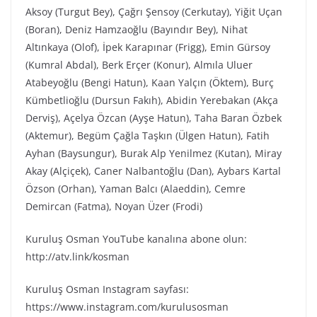
Aksoy (Turgut Bey), Çağrı Şensoy (Cerkutay), Yiğit Uçan
(Boran), Deniz Hamzaoğlu (Bayındır Bey), Nihat
Altınkaya (Olof), İpek Karapınar (Frigg), Emin Gürsoy
(Kumral Abdal), Berk Erçer (Konur), Almıla Uluer
Atabeyoğlu (Bengi Hatun), Kaan Yalçın (Öktem), Burç
Kümbetlioğlu (Dursun Fakıh), Abidin Yerebakan (Akça
Derviş), Açelya Özcan (Ayşe Hatun), Taha Baran Özbek
(Aktemur), Begüm Çağla Taşkın (Ülgen Hatun), Fatih
Ayhan (Baysungur), Burak Alp Yenilmez (Kutan), Miray
Akay (Alçiçek), Caner Nalbantoğlu (Dan), Aybars Kartal
Özson (Orhan), Yaman Balcı (Alaeddin), Cemre
Demircan (Fatma), Noyan Üzer (Frodi)
Kuruluş Osman YouTube kanalına abone olun:
http://atv.link/kosman
Kuruluş Osman Instagram sayfası:
https://www.instagram.com/kurulusosman