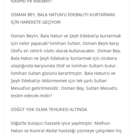
tutumu ne olacaktır?
OSMAN BEY, BALA HATUN’U EDEBALI’YI KURTARMAK
İÇİN HAREKETE GEÇİYOR!
Osman Bey’in, Bala Hatun ve Şeyh Edebalı’yı kurtarmak
için neler yapacak? İsmihan Sultan, Osman Bey’e karşı
Olof’u en zehirli silahı olarak kullanacaktır. Osman Bey,
Bala Hatun ve Şeyh Edebalı’yı kurtarmak için zindana
ulaştığında karşısında Olof ve İsmihan Sultan’ı bulur.
İsmihan Sultan gözünü karartmıştır. Bala Hatun’u ve
Şeyh Edebalı’yı öldürmemek için tek şartı Sultan
Mesud’un getirilmesidir. Osman Bey, Sultan Mesud’u
teslim edecek midir?
SÖĞÜT YOK OLMA TEHLİKESİ ALTINDA
Söğüt’te bulaşıcı hastalık iyice yayılmıştır. Malhun
Hatun ve Kumral Abdal hastalığı çözmeye çalışırken hiç