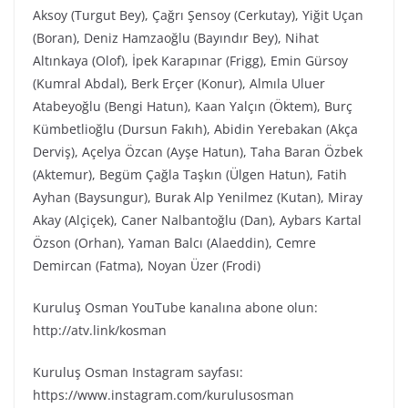
Aksoy (Turgut Bey), Çağrı Şensoy (Cerkutay), Yiğit Uçan
(Boran), Deniz Hamzaoğlu (Bayındır Bey), Nihat
Altınkaya (Olof), İpek Karapınar (Frigg), Emin Gürsoy
(Kumral Abdal), Berk Erçer (Konur), Almıla Uluer
Atabeyoğlu (Bengi Hatun), Kaan Yalçın (Öktem), Burç
Kümbetlioğlu (Dursun Fakıh), Abidin Yerebakan (Akça
Derviş), Açelya Özcan (Ayşe Hatun), Taha Baran Özbek
(Aktemur), Begüm Çağla Taşkın (Ülgen Hatun), Fatih
Ayhan (Baysungur), Burak Alp Yenilmez (Kutan), Miray
Akay (Alçiçek), Caner Nalbantoğlu (Dan), Aybars Kartal
Özson (Orhan), Yaman Balcı (Alaeddin), Cemre
Demircan (Fatma), Noyan Üzer (Frodi)
Kuruluş Osman YouTube kanalına abone olun:
http://atv.link/kosman
Kuruluş Osman Instagram sayfası:
https://www.instagram.com/kurulusosman