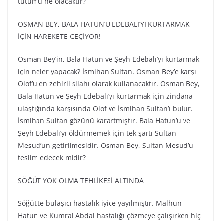
tutumu ne olacaktır?
OSMAN BEY, BALA HATUN’U EDEBALI’YI KURTARMAK
İÇİN HAREKETE GEÇİYOR!
Osman Bey’in, Bala Hatun ve Şeyh Edebalı’yı kurtarmak
için neler yapacak? İsmihan Sultan, Osman Bey’e karşı
Olof’u en zehirli silahı olarak kullanacaktır. Osman Bey,
Bala Hatun ve Şeyh Edebalı’yı kurtarmak için zindana
ulaştığında karşısında Olof ve İsmihan Sultan’ı bulur.
İsmihan Sultan gözünü karartmıştır. Bala Hatun’u ve
Şeyh Edebalı’yı öldürmemek için tek şartı Sultan
Mesud’un getirilmesidir. Osman Bey, Sultan Mesud’u
teslim edecek midir?
SÖĞÜT YOK OLMA TEHLİKESİ ALTINDA
Söğüt’te bulaşıcı hastalık iyice yayılmıştır. Malhun
Hatun ve Kumral Abdal hastalığı çözmeye çalışırken hiç