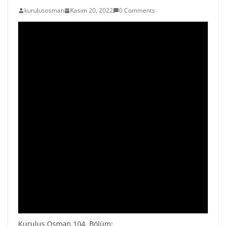
kurulusosman
Kasım 20, 2022
0 Comments
Kuruluş Osman 104. Bölüm: