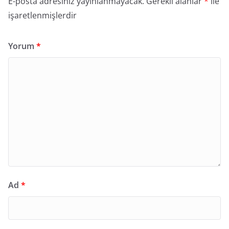
E-posta adresiniz yayınlanmayacak.
Gerekli alanlar
*
ile
işaretlenmişlerdir
Yorum
*
Ad
*