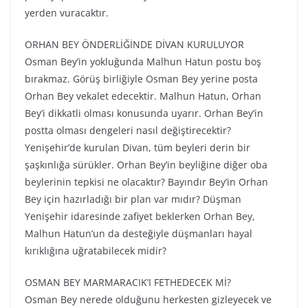
yerden vuracaktır.
ORHAN BEY ÖNDERLİĞİNDE DİVAN KURULUYOR
Osman Bey’in yokluğunda Malhun Hatun postu boş
bırakmaz. Görüş birliğiyle Osman Bey yerine posta
Orhan Bey vekalet edecektir. Malhun Hatun, Orhan
Bey’i dikkatli olması konusunda uyarır. Orhan Bey’in
postta olması dengeleri nasıl değiştirecektir?
Yenişehir’de kurulan Divan, tüm beyleri derin bir
şaşkınlığa sürükler. Orhan Bey’in beyliğine diğer oba
beylerinin tepkisi ne olacaktır? Bayındır Bey’in Orhan
Bey için hazırladığı bir plan var mıdır? Düşman
Yenişehir idaresinde zafiyet beklerken Orhan Bey,
Malhun Hatun’un da desteğiyle düşmanları hayal
kırıklığına uğratabilecek midir?
OSMAN BEY MARMARACIK’I FETHEDECEK Mİ?
Osman Bey nerede olduğunu herkesten gizleyecek ve