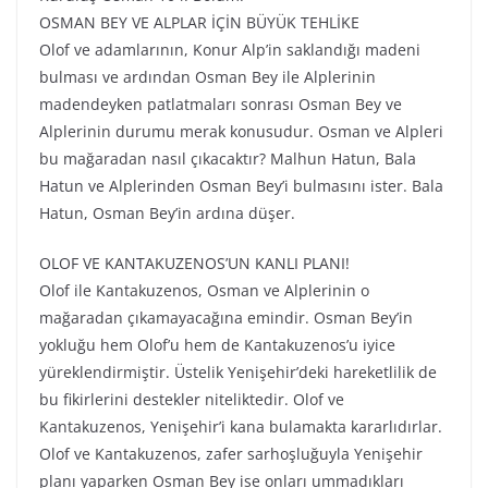
OSMAN BEY VE ALPLAR İÇİN BÜYÜK TEHLİKE
Olof ve adamlarının, Konur Alp’in saklandığı madeni
bulması ve ardından Osman Bey ile Alplerinin
madendeyken patlatmaları sonrası Osman Bey ve
Alplerinin durumu merak konusudur. Osman ve Alpleri
bu mağaradan nasıl çıkacaktır? Malhun Hatun, Bala
Hatun ve Alplerinden Osman Bey’i bulmasını ister. Bala
Hatun, Osman Bey’in ardına düşer.
OLOF VE KANTAKUZENOS’UN KANLI PLANI!
Olof ile Kantakuzenos, Osman ve Alplerinin o
mağaradan çıkamayacağına emindir. Osman Bey’in
yokluğu hem Olof’u hem de Kantakuzenos’u iyice
yüreklendirmiştir. Üstelik Yenişehir’deki hareketlilik de
bu fikirlerini destekler niteliktedir. Olof ve
Kantakuzenos, Yenişehir’i kana bulamakta kararlıdırlar.
Olof ve Kantakuzenos, zafer sarhoşluğuyla Yenişehir
planı yaparken Osman Bey ise onları ummadıkları