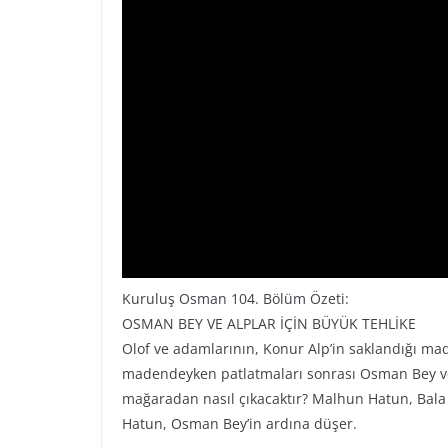
Kuruluş Osman 104. Bölüm Özeti:
OSMAN BEY VE ALPLAR İÇİN BÜYÜK TEHLİKE
Olof ve adamlarının, Konur Alp’in saklandığı ma
madendeyken patlatmaları sonrası Osman Bey v
mağaradan nasıl çıkacaktır? Malhun Hatun, Bala 
Hatun, Osman Bey’in ardına düşer.