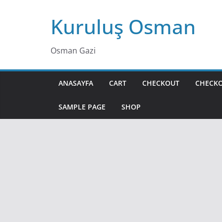
Skip
Kuruluş Osman
to
content
Osman Gazi
ANASAYFA
CART
CHECKOUT
CHECK
SAMPLE PAGE
SHOP