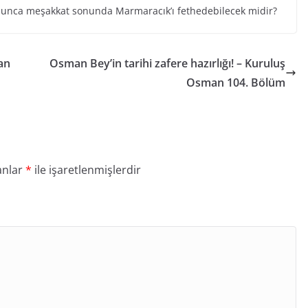
bunca meşakkat sonunda Marmaracık’ı fethedebilecek midir?
an
Osman Bey’in tarihi zafere hazırlığı! – Kuruluş
Osman 104. Bölüm
anlar
*
ile işaretlenmişlerdir