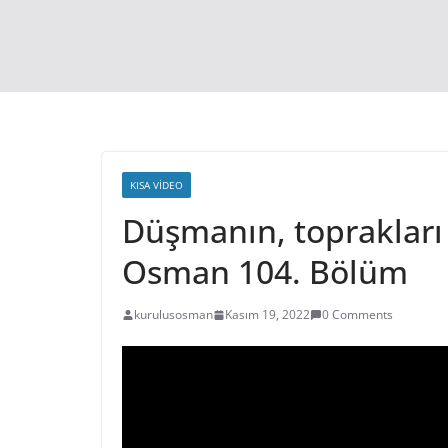
KISA VIDEO
Düşmanın, toprakları 
Osman 104. Bölüm
kurulusosman
Kasım 19, 2022
0 Comments