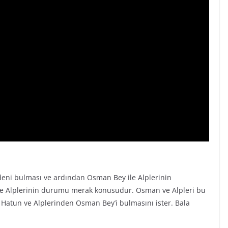
deni bulması ve ardından Osman Bey ile Alplerinin
e Alplerinin durumu merak konusudur. Osman ve Alpleri bu
Hatun ve Alplerinden Osman Bey’i bulmasını ister. Bala