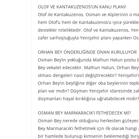
OLOF VE KANTAKUZENOS’UN KANLI PLANI!
Olof ile Kantakuzenos, Osman ve Alplerinin o 
hem Olof’u hem de Kantakuzenos’u iyice yüreklendi
destekler niteliktedir. Olof ve Kantakuzenos, Yen
zafer sarhoşluğuyla Yenişehir planı yaparken Os
ORHAN BEY ÖNDERLİĞİNDE DİVAN KURULUYOR
Osman Bey’in yokluğunda Malhun Hatun postu bo
Bey vekalet edecektir. Malhun Hatun, Orhan Bey’
olması dengeleri nasıl değiştirecektir? Yenişehir
Orhan Bey’in beyliğine diğer oba beylerinin tepki
plan var mıdır? Düşman Yenişehir idaresinde za
düşmanları hayal kırıklığına uğratabilecek midir
OSMAN BEY MARMARACIK’I FETHEDECEK Mİ?
Osman Bey nerede olduğunu herkesten gizleyecek
Bey Marmaracık’ı fethetmek için ilk olarak hang
bir hamlede bulunup kimsenin beklemediği biriyl