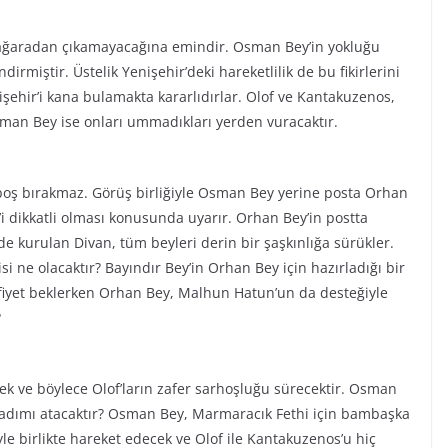
mağaradan çıkamayacağına emindir. Osman Bey’in yokluğu
rmiştir. Üstelik Yenişehir’deki hareketlilik de bu fikirlerini
işehir’i kana bulamakta kararlıdırlar. Olof ve Kantakuzenos,
man Bey ise onları ummadıkları yerden vuracaktır.
ş bırakmaz. Görüş birliğiyle Osman Bey yerine posta Orhan
i dikkatli olması konusunda uyarır. Orhan Bey’in postta
’de kurulan Divan, tüm beyleri derin bir şaşkınlığa sürükler.
si ne olacaktır? Bayındır Bey’in Orhan Bey için hazırladığı bir
fiyet beklerken Orhan Bey, Malhun Hatun’un da desteğiyle
?
 ve böylece Olof’ların zafer sarhoşluğu sürecektir. Osman
i adımı atacaktır? Osman Bey, Marmaracık Fethi için bambaşka
e birlikte hareket edecek ve Olof ile Kantakuzenos’u hiç