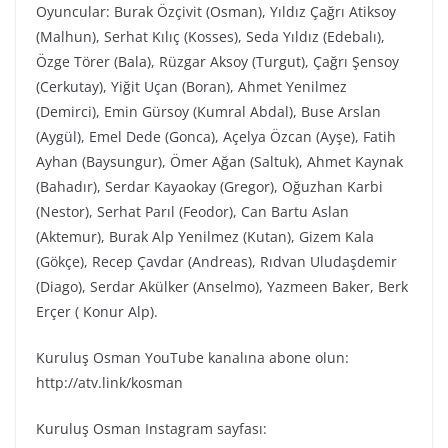
Oyuncular: Burak Özçivit (Osman), Yıldız Çağrı Atiksoy
(Malhun), Serhat Kılıç (Kosses), Seda Yıldız (Edebalı),
Özge Törer (Bala), Rüzgar Aksoy (Turgut), Çağrı Şensoy
(Cerkutay), Yiğit Uçan (Boran), Ahmet Yenilmez
(Demirci), Emin Gürsoy (Kumral Abdal), Buse Arslan
(Aygül), Emel Dede (Gonca), Açelya Özcan (Ayşe), Fatih
Ayhan (Baysungur), Ömer Ağan (Saltuk), Ahmet Kaynak
(Bahadır), Serdar Kayaokay (Gregor), Oğuzhan Karbi
(Nestor), Serhat Parıl (Feodor), Can Bartu Aslan
(Aktemur), Burak Alp Yenilmez (Kutan), Gizem Kala
(Gökçe), Recep Çavdar (Andreas), Rıdvan Uludaşdemir
(Diago), Serdar Akülker (Anselmo), Yazmeen Baker, Berk
Erçer ( Konur Alp).
Kuruluş Osman YouTube kanalına abone olun:
http://atv.link/kosman
Kuruluş Osman Instagram sayfası: