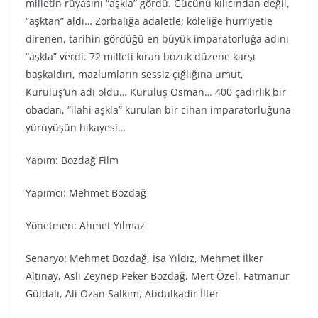
milletin rüyasını “aşkla” gördü. Gücünü kılıcından değil,
“aşktan” aldı… Zorbalığa adaletle; köleliğe hürriyetle
direnen, tarihin gördüğü en büyük imparatorluğa adını
“aşkla” verdi. 72 milleti kıran bozuk düzene karşı
başkaldırı, mazlumların sessiz çığlığına umut,
Kuruluş’un adı oldu… Kuruluş Osman… 400 çadırlık bir
obadan, “ilahi aşkla” kurulan bir cihan imparatorluğuna
yürüyüşün hikayesi…
Yapım: Bozdağ Film
Yapımcı: Mehmet Bozdağ
Yönetmen: Ahmet Yılmaz
Senaryo: Mehmet Bozdağ, İsa Yıldız, Mehmet İlker
Altınay, Aslı Zeynep Peker Bozdağ, Mert Özel, Fatmanur
Güldalı, Ali Ozan Salkım, Abdulkadir İlter