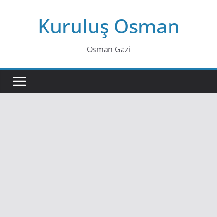
Skip
Kuruluş Osman
to
content
Osman Gazi