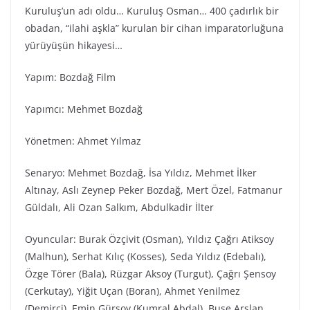
Kuruluş’un adı oldu… Kuruluş Osman… 400 çadırlık bir
obadan, “ilahi aşkla” kurulan bir cihan imparatorluğuna
yürüyüşün hikayesi…
Yapım: Bozdağ Film
Yapımcı: Mehmet Bozdağ
Yönetmen: Ahmet Yılmaz
Senaryo: Mehmet Bozdağ, İsa Yıldız, Mehmet İlker
Altınay, Aslı Zeynep Peker Bozdağ, Mert Özel, Fatmanur
Güldalı, Ali Ozan Salkım, Abdulkadir İlter
Oyuncular: Burak Özçivit (Osman), Yıldız Çağrı Atiksoy
(Malhun), Serhat Kılıç (Kosses), Seda Yıldız (Edebalı),
Özge Törer (Bala), Rüzgar Aksoy (Turgut), Çağrı Şensoy
(Cerkutay), Yiğit Uçan (Boran), Ahmet Yenilmez
(Demirci), Emin Gürsoy (Kumral Abdal), Buse Arslan