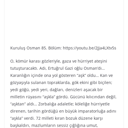
Kuruluş Osman 85. Bölüm: https://youtu.be/2JJa4LXtv5s
O, kömür karası gözleriyle, gaza ve hürriyet ateşini
tutuşturacaktı. Adı, Ertuğrul Gazi oğlu Osman’dı…
Karanlığın içinde ona yol gösteren “aşk” oldu… Kan ve
gözyaşıyla sulanan topraklarda, gök ekini gibi biçilen;
yedi göğü, yedi yeri, dağları, denizleri aşacak bir
milletin rüyasını “aşkla” gördü. Gücünü kılıcından değil,
“aşktan” aldı… Zorbalığa adaletle; köleliğe hürriyetle
direnen, tarihin gördüğü en büyük imparatorluğa adını
“aşkla” verdi. 72 milleti kıran bozuk düzene karşı
başkaldırı, mazlumların sessiz çığlığına umut,