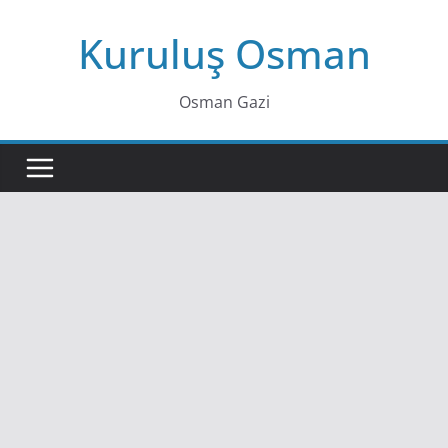
Skip
Kuruluş Osman
to
content
Osman Gazi