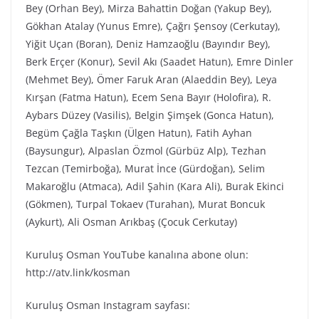
Bey (Orhan Bey), Mirza Bahattin Doğan (Yakup Bey),
Gökhan Atalay (Yunus Emre), Çağrı Şensoy (Cerkutay),
Yiğit Uçan (Boran), Deniz Hamzaoğlu (Bayındır Bey),
Berk Erçer (Konur), Sevil Akı (Saadet Hatun), Emre Dinler
(Mehmet Bey), Ömer Faruk Aran (Alaeddin Bey), Leya
Kırşan (Fatma Hatun), Ecem Sena Bayır (Holofira), R.
Aybars Düzey (Vasilis), Belgin Şimşek (Gonca Hatun),
Begüm Çağla Taşkın (Ülgen Hatun), Fatih Ayhan
(Baysungur), Alpaslan Özmol (Gürbüz Alp), Tezhan
Tezcan (Temirboğa), Murat İnce (Gürdoğan), Selim
Makaroğlu (Atmaca), Adil Şahin (Kara Ali), Burak Ekinci
(Gökmen), Turpal Tokaev (Turahan), Murat Boncuk
(Aykurt), Ali Osman Arıkbaş (Çocuk Cerkutay)
Kuruluş Osman YouTube kanalına abone olun:
http://atv.link/kosman
Kuruluş Osman Instagram sayfası: