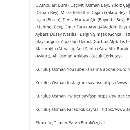
Oyuncular: Burak Özçivit (Osman Bey), Yıldız Ça
(Orhan Bey), Mirza Bahattin Doğan (Yakup Bey), G
Uçan (Boran), Deniz Hamzaoğlu (Bayındır Bey), Be
(Mehmet Bey), Ömer Faruk Aran (Alaeddin Bey), L
Aybars Düzey (Vasilis), Belgin Şimşek (Gonca Ha
(Baysungur), Alpaslan Özmol (Gürbüz Alp), Tezh
Makaroğlu (Atmaca), Adil Şahin (Kara Ali), Bura
(Aykurt), Ali Osman Arıkbaş (Çocuk Cerkutay)
Kuruluş Osman YouTube kanalına abone olun: ht
Kuruluş Osman Instagram sayfası: https://www
Kuruluş Osman Twitter sayfası: https://twitter
Kuruluş Osman Facebook sayfası: https://www.
#KuruluşOsman #atv #BurakÖzçivit