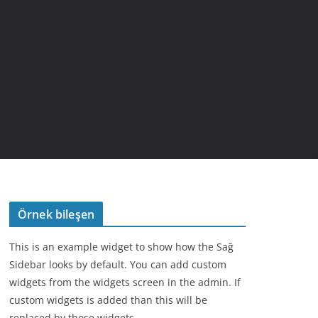
Örnek bileşen
This is an example widget to show how the Sağ
Sidebar looks by default. You can add custom
widgets from the widgets screen in the admin. If
custom widgets is added than this will be
replaced by those widgets.