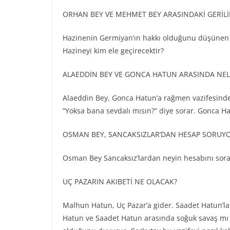
ORHAN BEY VE MEHMET BEY ARASINDAKİ GERİL
Hazinenin Germiyan’ın hakkı olduğunu düşünen 
Hazineyi kim ele geçirecektir?
ALAEDDİN BEY VE GONCA HATUN ARASINDA NEL
Alaeddin Bey, Gonca Hatun’a rağmen vazifesinde 
“Yoksa bana sevdalı mısın?” diye sorar. Gonca H
OSMAN BEY, SANCAKSIZLAR’DAN HESAP SORUYO
Osman Bey Sancaksız’lardan neyin hesabını sorar
UÇ PAZARIN AKIBETİ NE OLACAK?
Malhun Hatun, Uç Pazar’a gider. Saadet Hatun’la
Hatun ve Saadet Hatun arasında soğuk savaş mı b