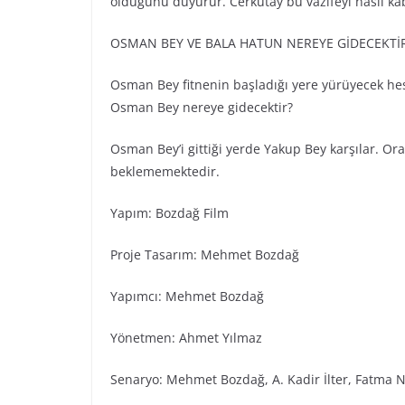
olduğunu duyurur. Cerkutay bu vazifeyi nasıl kab
OSMAN BEY VE BALA HATUN NEREYE GİDECEKTİ
Osman Bey fitnenin başladığı yere yürüyecek hes
Osman Bey nereye gidecektir?
Osman Bey’i gittiği yerde Yakup Bey karşılar. Or
beklememektedir.
Yapım: Bozdağ Fi̇lm
Proje Tasarım: Mehmet Bozdağ
Yapımcı: Mehmet Bozdağ
Yönetmen: Ahmet Yılmaz
Senaryo: Mehmet Bozdağ, A. Kadir İlter, Fatma N