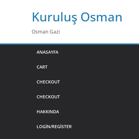
Skip
Kuruluş Osman
to
content
Osman Gazi
ANASAYFA
CART
CHECKOUT
CHECKOUT
HAKKINDA
LOGIN/REGISTER