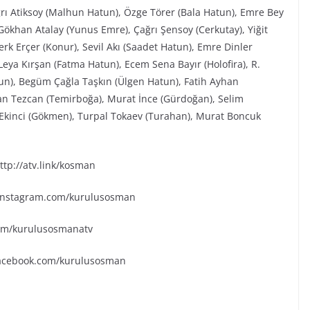
ğrı Atiksoy (Malhun Hatun), Özge Törer (Bala Hatun), Emre Bey
ökhan Atalay (Yunus Emre), Çağrı Şensoy (Cerkutay), Yiğit
rk Erçer (Konur), Sevil Akı (Saadet Hatun), Emre Dinler
eya Kırşan (Fatma Hatun), Ecem Sena Bayır (Holofira), R.
tun), Begüm Çağla Taşkın (Ülgen Hatun), Fatih Ayhan
an Tezcan (Temirboğa), Murat İnce (Gürdoğan), Selim
k Ekinci (Gökmen), Turpal Tokaev (Turahan), Murat Boncuk
tp://atv.link/kosman
.instagram.com/kurulusosman
.com/kurulusosmanatv
facebook.com/kurulusosman