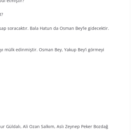
ul etmiştir?
R?
ap soracaktır. Bala Hatun da Osman Bey’le gidecektir.
ayı mülk edinmiştir. Osman Bey, Yakup Bey’i görmeyi
ur Güldalı, Ali Ozan Salkım, Aslı Zeynep Peker Bozdağ