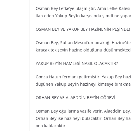
Osman Bey Lefke’ye ulaşmıştır. Ama Lefke Kales
ilan eden Yakup Bey’in karşısında şimdi ne yapa
OSMAN BEY VE YAKUP BEY HAZİNENİN PEŞİNDE!
Osman Bey, Sultan Mesud’un bıraktığı Hazine’de
kıracak tek şeyin hazine olduğunu düşünmekted
YAKUP BEY’İN HAMLESİ NASIL OLACAKTIR?
Gonca Hatun fermanı getirmiştir. Yakup Bey hazine
düşünen Yakup Bey’in hazineyi kimseye bırakmaya
ORHAN BEY VE ALAEDDİN BEY’İN GÖREVİ
Osman Bey oğullarına vazife verir. Alaeddin Bey,
Orhan Bey ise hazineyi bulacaktır. Orhan Bey hazi
ona katılacaktır.