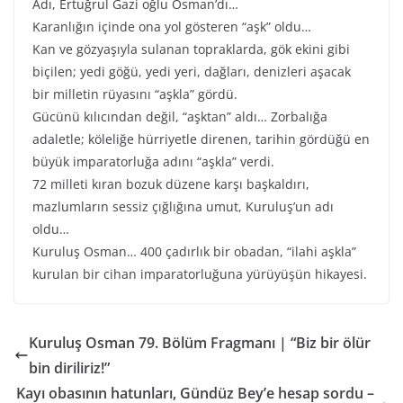
Adı, Ertuğrul Gazi oğlu Osman’dı…
Karanlığın içinde ona yol gösteren “aşk” oldu…
Kan ve gözyaşıyla sulanan topraklarda, gök ekini gibi
biçilen; yedi göğü, yedi yeri, dağları, denizleri aşacak
bir milletin rüyasını “aşkla” gördü.
Gücünü kılıcından değil, “aşktan” aldı… Zorbalığa
adaletle; köleliğe hürriyetle direnen, tarihin gördüğü en
büyük imparatorluğa adını “aşkla” verdi.
72 milleti kıran bozuk düzene karşı başkaldırı,
mazlumların sessiz çığlığına umut, Kuruluş’un adı
oldu…
Kuruluş Osman… 400 çadırlık bir obadan, “ilahi aşkla”
kurulan bir cihan imparatorluğuna yürüyüşün hikayesi.
Kuruluş Osman 79. Bölüm Fragmanı | “Biz bir ölür
bin diriliriz!”
Kayı obasının hatunları, Gündüz Bey’e hesap sordu –