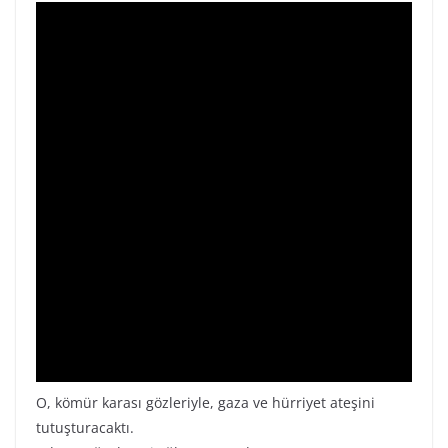
O, kömür karası gözleriyle, gaza ve hürriyet ateşini
tutuşturacaktı.