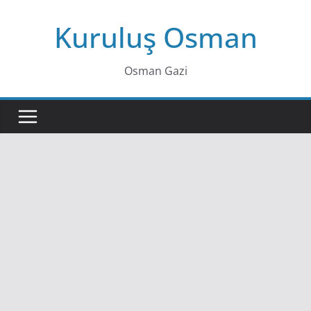
Skip
Kuruluş Osman
to
content
Osman Gazi