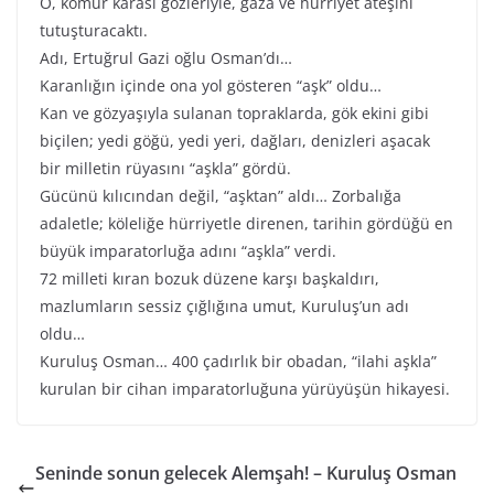
O, kömür karası gözleriyle, gaza ve hürriyet ateşini
tutuşturacaktı.
Adı, Ertuğrul Gazi oğlu Osman’dı…
Karanlığın içinde ona yol gösteren “aşk” oldu…
Kan ve gözyaşıyla sulanan topraklarda, gök ekini gibi
biçilen; yedi göğü, yedi yeri, dağları, denizleri aşacak
bir milletin rüyasını “aşkla” gördü.
Gücünü kılıcından değil, “aşktan” aldı… Zorbalığa
adaletle; köleliğe hürriyetle direnen, tarihin gördüğü en
büyük imparatorluğa adını “aşkla” verdi.
72 milleti kıran bozuk düzene karşı başkaldırı,
mazlumların sessiz çığlığına umut, Kuruluş’un adı
oldu…
Kuruluş Osman… 400 çadırlık bir obadan, “ilahi aşkla”
kurulan bir cihan imparatorluğuna yürüyüşün hikayesi.
Seninde sonun gelecek Alemşah! – Kuruluş Osman