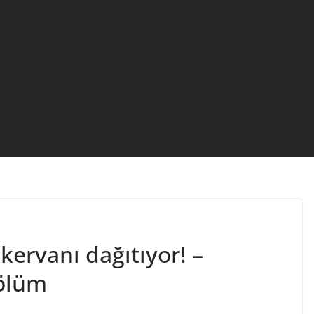
kervanı dağıtıyor! –
ölüm