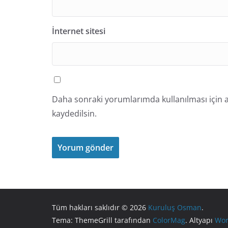
İnternet sitesi
Daha sonraki yorumlarımda kullanılması için a
kaydedilsin.
Tüm hakları saklıdır © 2026
Kuruluş Osman
.
Tema: ThemeGrill tarafından
ColorMag
. Altyapı
Wor