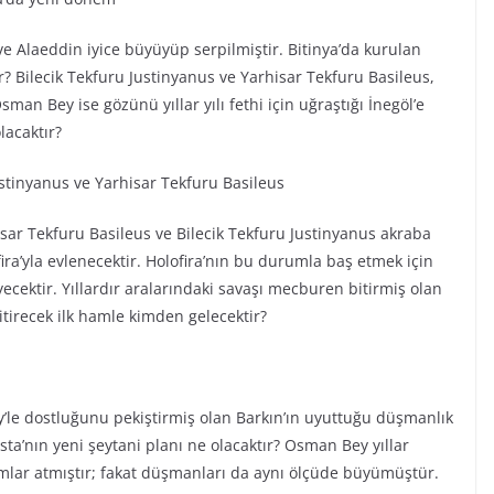
e Alaeddin iyice büyüyüp serpilmiştir. Bitinya’da kurulan
r? Bilecik Tekfuru Justinyanus ve Yarhisar Tekfuru Basileus,
man Bey ise gözünü yıllar yılı fethi için uğraştığı İnegöl’e
lacaktır?
stinyanus ve Yarhisar Tekfuru Basileus
sar Tekfuru Basileus ve Bilecik Tekfuru Justinyanus akraba
fira’yla evlenecektir. Holofira’nın bu durumla baş etmek için
ecektir. Yıllardır aralarındaki savaşı mecburen bitirmiş olan
itirecek ilk hamle kimden gelecektir?
e dostluğunu pekiştirmiş olan Barkın’ın uyuttuğu düşmanlık
sta’nın yeni şeytani planı ne olacaktır? Osman Bey yıllar
lar atmıştır; fakat düşmanları da aynı ölçüde büyümüştür.