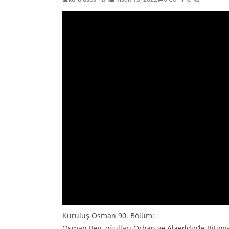
Kuruluş Osman 90. Bölüm:
Osman Bey, oğulları Orhan ve Alaeddin’le Bitin