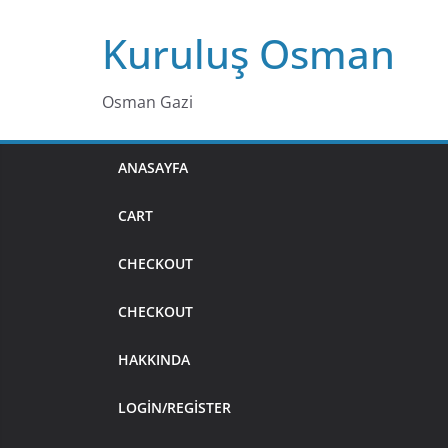
Skip
Kuruluş Osman
to
content
Osman Gazi
ANASAYFA
CART
CHECKOUT
CHECKOUT
HAKKINDA
LOGIN/REGISTER