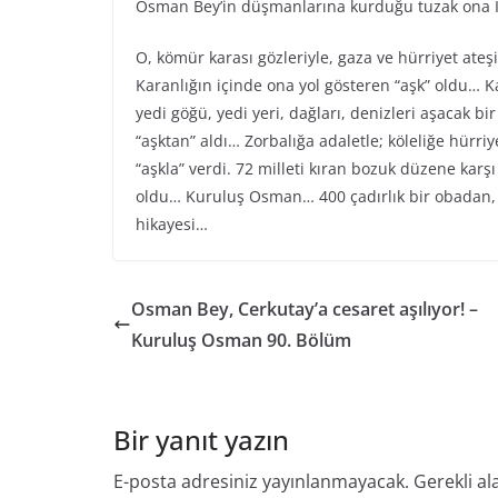
Osman Bey’in düşmanlarına kurduğu tuzak ona İn
O, kömür karası gözleriyle, gaza ve hürriyet ateş
Karanlığın içinde ona yol gösteren “aşk” oldu… Ka
yedi göğü, yedi yeri, dağları, denizleri aşacak bi
“aşktan” aldı… Zorbalığa adaletle; köleliğe hürr
“aşkla” verdi. 72 milleti kıran bozuk düzene karş
oldu… Kuruluş Osman… 400 çadırlık bir obadan, 
hikayesi…
Osman Bey, Cerkutay’a cesaret aşılıyor! –
Kuruluş Osman 90. Bölüm
Bir yanıt yazın
E-posta adresiniz yayınlanmayacak.
Gerekli al