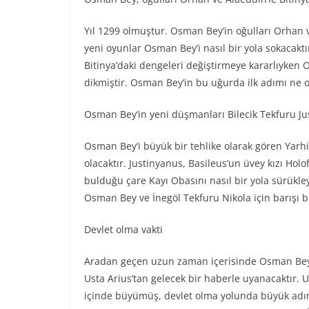
Yıl 1299 olmuştur. Osman Bey’in oğulları Orhan v
yeni oyunlar Osman Bey’i nasıl bir yola sokacaktı
Bitinya’daki dengeleri değiştirmeye kararlıyken Os
dikmiştir. Osman Bey’in bu uğurda ilk adımı ne o
Osman Bey’in yeni düşmanları Bilecik Tekfuru Ju
Osman Bey’i büyük bir tehlike olarak gören Yarhi
olacaktır. Justinyanus, Basileus’un üvey kızı Holo
bulduğu çare Kayı Obasını nasıl bir yola sürükley
Osman Bey ve İnegöl Tekfuru Nikola için barışı b
Devlet olma vakti
Aradan geçen uzun zaman içerisinde Osman Bey’l
Usta Arius’tan gelecek bir haberle uyanacaktır. U
içinde büyümüş, devlet olma yolunda büyük adım