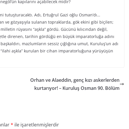
egöl’ün kapılarını açabilecek midir?
ini tutuşturacaktı. Adı, Ertuğrul Gazi oğlu Osman’dı…
n ve gözyaşıyla sulanan topraklarda, gök ekini gibi biçilen;
r milletin rüyasını “aşkla” gördü. Gücünü kılıcından değil,
iyetle direnen, tarihin gördüğü en büyük imparatorluğa adını
ı başkaldırı, mazlumların sessiz çığlığına umut, Kuruluş’un adı
“ilahi aşkla” kurulan bir cihan imparatorluğuna yürüyüşün
Orhan ve Alaeddin, genç kızı askerlerden
kurtarıyor! – Kuruluş Osman 90. Bölüm
anlar
*
ile işaretlenmişlerdir