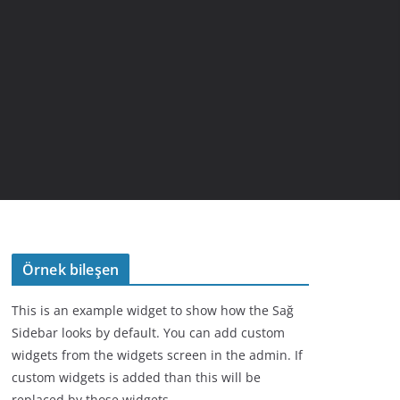
Örnek bileşen
This is an example widget to show how the Sağ
Sidebar looks by default. You can add custom
widgets from the widgets screen in the admin. If
custom widgets is added than this will be
replaced by those widgets.