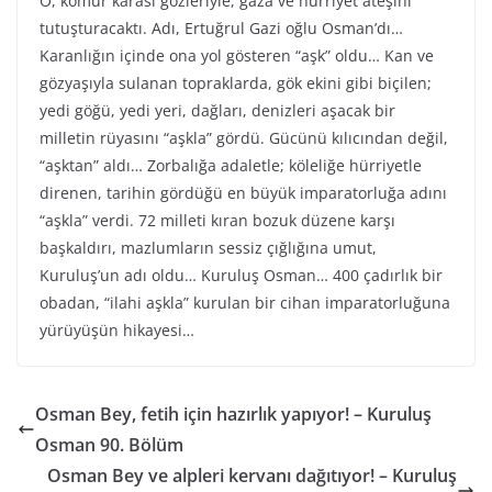
O, kömür karası gözleriyle, gaza ve hürriyet ateşini
tutuşturacaktı. Adı, Ertuğrul Gazi oğlu Osman’dı…
Karanlığın içinde ona yol gösteren “aşk” oldu… Kan ve
gözyaşıyla sulanan topraklarda, gök ekini gibi biçilen;
yedi göğü, yedi yeri, dağları, denizleri aşacak bir
milletin rüyasını “aşkla” gördü. Gücünü kılıcından değil,
“aşktan” aldı… Zorbalığa adaletle; köleliğe hürriyetle
direnen, tarihin gördüğü en büyük imparatorluğa adını
“aşkla” verdi. 72 milleti kıran bozuk düzene karşı
başkaldırı, mazlumların sessiz çığlığına umut,
Kuruluş’un adı oldu… Kuruluş Osman… 400 çadırlık bir
obadan, “ilahi aşkla” kurulan bir cihan imparatorluğuna
yürüyüşün hikayesi…
Osman Bey, fetih için hazırlık yapıyor! – Kuruluş
Osman 90. Bölüm
Osman Bey ve alpleri kervanı dağıtıyor! – Kuruluş