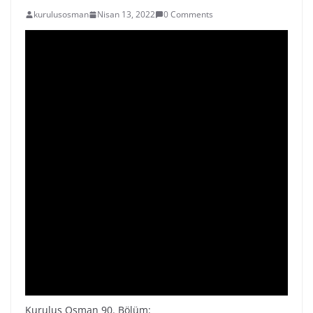
kurulusosman
Nisan 13, 2022
0 Comments
Kuruluş Osman 90. Bölüm: