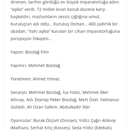
direnen, tarihin gördüğü en büyük imparatorluğa adını
“aşkla” verdi. 72 milleti kıran bozuk düzene karşı
başkaldırı, mazlumların sessiz çığlığına umut,
Kuruluş’un adı oldu… Kuruluş Osman… 400 çadırlık bir
obadan, “ilahi aşkla” kurulan bir cihan imparatorluğuna
yürüyüşün hikayesi…
Yapım: Bozdağ Film
Yapımcı: Mehmet Bozdağ
Yönetmen: Ahmet Yılmaz
Senaryo: Mehmet Bozdağ, İsa Yıldız, Mehmet İlker
Altınay, Aslı Zeynep Peker Bozdağ, Mert Özel, Fatmanur
Güldalı, Ali Ozan Salkım, Abdulkadir İlter
Oyuncular: Burak Özçivit (Osman), Yıldız Çağrı Atiksoy
(Malhun), Serhat Kılıç (Kosses), Seda Yıldız (Edebalı),