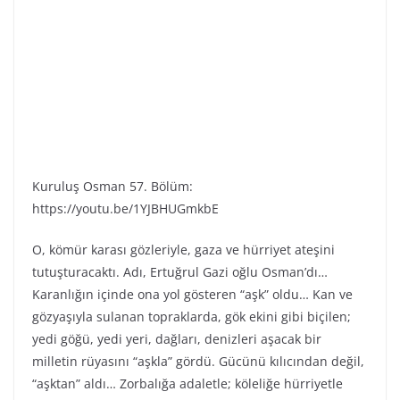
Kuruluş Osman 57. Bölüm:
https://youtu.be/1YJBHUGmkbE
O, kömür karası gözleriyle, gaza ve hürriyet ateşini
tutuşturacaktı. Adı, Ertuğrul Gazi oğlu Osman’dı…
Karanlığın içinde ona yol gösteren “aşk” oldu… Kan ve
gözyaşıyla sulanan topraklarda, gök ekini gibi biçilen;
yedi göğü, yedi yeri, dağları, denizleri aşacak bir
milletin rüyasını “aşkla” gördü. Gücünü kılıcından değil,
“aşktan” aldı… Zorbalığa adaletle; köleliğe hürriyetle