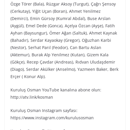
Özge Törer (Bala), Rüzgar Aksoy (Turgut), Çağrı Şensoy
(Cerkutay), Yiğit Uçan (Boran), Ahmet Yenilmez
(Demirci), Emin Gürsoy (Kumral Abdal), Buse Arslan
(Aygül), Emel Dede (Gonca), Açelya Özcan (Ayşe), Fatih
Ayhan (Baysungur), Ömer Ağan (Saltuk), Ahmet Kaynak
(Bahadır), Serdar Kayaokay (Gregor), Oğuzhan Karbi
(Nestor), Serhat Parıl (Feodor), Can Bartu Aslan
(Aktemur), Burak Alp Yenilmez (Kutan), Gizem Kala
(Gökçe), Recep Çavdar (Andreas), Rıdvan Uludaşdemir
(Diago), Serdar Akülker (Anselmo), Yazmeen Baker, Berk
Erçer ( Konur Alp).
Kuruluş Osman YouTube kanalına abone olun:
http://atv.link/kosman
Kuruluş Osman Instagram sayfası:
https://www.instagram.com/kurulusosman