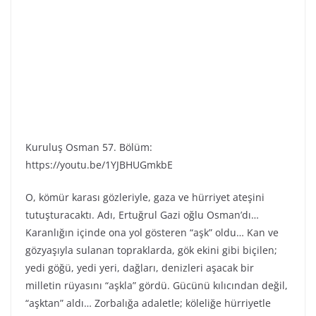
Kuruluş Osman 57. Bölüm:
https://youtu.be/1YJBHUGmkbE
O, kömür karası gözleriyle, gaza ve hürriyet ateşini
tutuşturacaktı. Adı, Ertuğrul Gazi oğlu Osman’dı…
Karanlığın içinde ona yol gösteren “aşk” oldu… Kan ve
gözyaşıyla sulanan topraklarda, gök ekini gibi biçilen;
yedi göğü, yedi yeri, dağları, denizleri aşacak bir
milletin rüyasını “aşkla” gördü. Gücünü kılıcından değil,
“aşktan” aldı… Zorbalığa adaletle; köleliğe hürriyetle