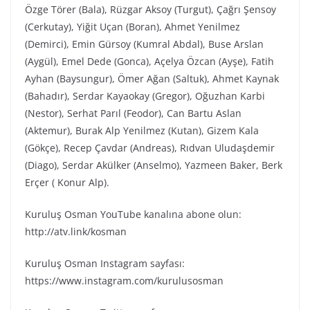
Özge Törer (Bala), Rüzgar Aksoy (Turgut), Çağrı Şensoy
(Cerkutay), Yiğit Uçan (Boran), Ahmet Yenilmez
(Demirci), Emin Gürsoy (Kumral Abdal), Buse Arslan
(Aygül), Emel Dede (Gonca), Açelya Özcan (Ayşe), Fatih
Ayhan (Baysungur), Ömer Ağan (Saltuk), Ahmet Kaynak
(Bahadır), Serdar Kayaokay (Gregor), Oğuzhan Karbi
(Nestor), Serhat Parıl (Feodor), Can Bartu Aslan
(Aktemur), Burak Alp Yenilmez (Kutan), Gizem Kala
(Gökçe), Recep Çavdar (Andreas), Rıdvan Uludaşdemir
(Diago), Serdar Akülker (Anselmo), Yazmeen Baker, Berk
Erçer ( Konur Alp).
Kuruluş Osman YouTube kanalına abone olun:
http://atv.link/kosman
Kuruluş Osman Instagram sayfası:
https://www.instagram.com/kurulusosman