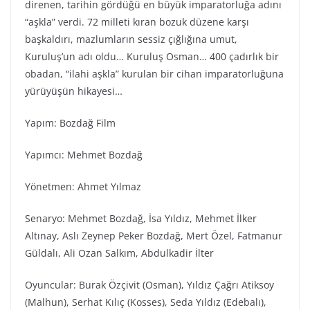
direnen, tarihin gördüğü en büyük imparatorluğa adını
“aşkla” verdi. 72 milleti kıran bozuk düzene karşı
başkaldırı, mazlumların sessiz çığlığına umut,
Kuruluş’un adı oldu… Kuruluş Osman… 400 çadırlık bir
obadan, “ilahi aşkla” kurulan bir cihan imparatorluğuna
yürüyüşün hikayesi…
Yapım: Bozdağ Film
Yapımcı: Mehmet Bozdağ
Yönetmen: Ahmet Yılmaz
Senaryo: Mehmet Bozdağ, İsa Yıldız, Mehmet İlker
Altınay, Aslı Zeynep Peker Bozdağ, Mert Özel, Fatmanur
Güldalı, Ali Ozan Salkım, Abdulkadir İlter
Oyuncular: Burak Özçivit (Osman), Yıldız Çağrı Atiksoy
(Malhun), Serhat Kılıç (Kosses), Seda Yıldız (Edebalı),