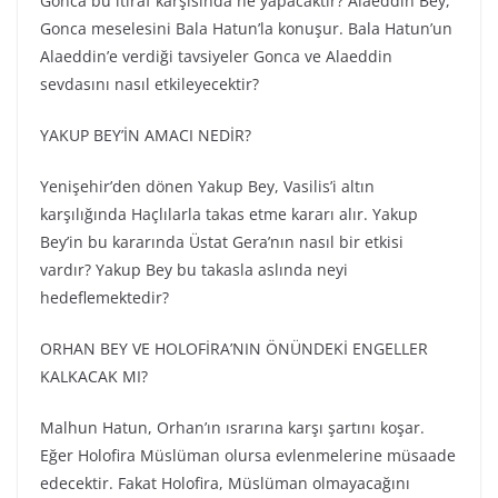
Gonca bu itiraf karşısında ne yapacaktır? Alaeddin Bey,
Gonca meselesini Bala Hatun’la konuşur. Bala Hatun’un
Alaeddin’e verdiği tavsiyeler Gonca ve Alaeddin
sevdasını nasıl etkileyecektir?
YAKUP BEY’İN AMACI NEDİR?
Yenişehir’den dönen Yakup Bey, Vasilis’i altın
karşılığında Haçlılarla takas etme kararı alır. Yakup
Bey’in bu kararında Üstat Gera’nın nasıl bir etkisi
vardır? Yakup Bey bu takasla aslında neyi
hedeflemektedir?
ORHAN BEY VE HOLOFİRA’NIN ÖNÜNDEKİ ENGELLER
KALKACAK MI?
Malhun Hatun, Orhan’ın ısrarına karşı şartını koşar.
Eğer Holofira Müslüman olursa evlenmelerine müsaade
edecektir. Fakat Holofira, Müslüman olmayacağını