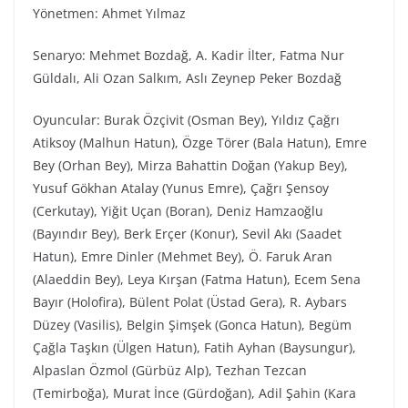
Yönetmen: Ahmet Yılmaz
Senaryo: Mehmet Bozdağ, A. Kadir İlter, Fatma Nur
Güldalı, Ali Ozan Salkım, Aslı Zeynep Peker Bozdağ
Oyuncular: Burak Özçivit (Osman Bey), Yıldız Çağrı
Atiksoy (Malhun Hatun), Özge Törer (Bala Hatun), Emre
Bey (Orhan Bey), Mirza Bahattin Doğan (Yakup Bey),
Yusuf Gökhan Atalay (Yunus Emre), Çağrı Şensoy
(Cerkutay), Yiğit Uçan (Boran), Deniz Hamzaoğlu
(Bayındır Bey), Berk Erçer (Konur), Sevil Akı (Saadet
Hatun), Emre Dinler (Mehmet Bey), Ö. Faruk Aran
(Alaeddin Bey), Leya Kırşan (Fatma Hatun), Ecem Sena
Bayır (Holofira), Bülent Polat (Üstad Gera), R. Aybars
Düzey (Vasilis), Belgin Şimşek (Gonca Hatun), Begüm
Çağla Taşkın (Ülgen Hatun), Fatih Ayhan (Baysungur),
Alpaslan Özmol (Gürbüz Alp), Tezhan Tezcan
(Temirboğa), Murat İnce (Gürdoğan), Adil Şahin (Kara