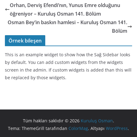
Orhan, Derviş Efendi’nın, Yunus Emre olduğunu
öğreniyor – Kuruluş Osman 141. Bölüm
Osman Bey’in baskın hamlesi – Kuruluş Osman 141.
Bölüm
Örnek bileşen
This is an example widget to show how the Sağ Sidebar looks
by default. You can add custom widgets from the widgets
screen in the admin. If custom widgets is added than this will
be replaced by those widgets.
Tüm hakları saklıdır © 2026
Kuruluş Osman
.
Tema: ThemeGrill tarafından
ColorMag
. Altyapı
WordPress
.