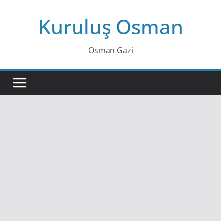
Skip
Kuruluş Osman
to
content
Osman Gazi