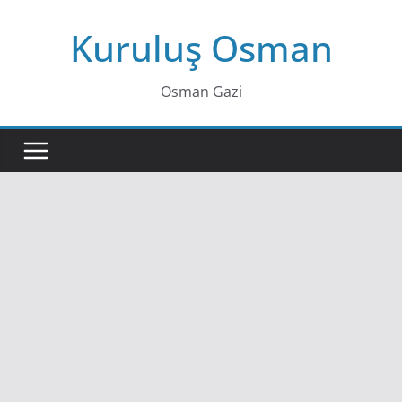
Skip
Kuruluş Osman
to
content
Osman Gazi