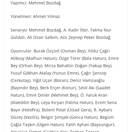
Yapımcı: Mehmet Bozdağ
Yönetmen: Ahmet Yılmaz
Senaryo: Mehmet Bozdağ, A. Kadir İlter, Fatma Nur
Güldalı, Ali Ozan Salkım, Aslı Zeynep Peker Bozdağ
Oyuncular: Burak Özçivit (Osman Bey), Yıldız Çağrı
Atiksoy (Malhun Hatun), Özge Törer (Bala Hatun), Emre
Bey (Orhan Bey), Mirza Bahattin Doğan (Yakup Bey),
Yusuf Gökhan Atalay (Yunus Emre), Çağrı Şensoy
(Cerkutay), Yiğit Uçan (Boran), Deniz Hamzaoğlu
(Bayındır Bey), Berk Erçer (Konur), Sevil Akı (Saadet
Hatun), Emre Dinler (Mehmet Bey), Ö. Faruk Aran
(Alaeddin Bey), Leya Kırşan (Fatma Hatun), Ecem Sena
Bayır (Holofira), Bülent Polat (Üstad Gera), R. Aybars
Düzey (Vasilis), Belgin Şimşek (Gonca Hatun), Begüm
Çağla Taşkın (Ülgen Hatun), Fatih Ayhan (Baysungur),
Alpaslan Özmol (Gürbüz Alp), Tezhan Tezcan