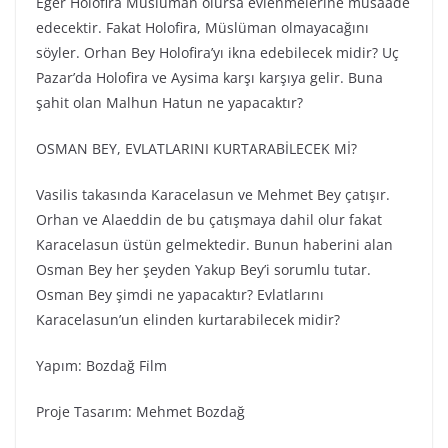
Eğer Holofira Müslüman olursa evlenmelerine müsaade
edecektir. Fakat Holofira, Müslüman olmayacağını
söyler. Orhan Bey Holofira’yı ikna edebilecek midir? Uç
Pazar’da Holofira ve Aysima karşı karşıya gelir. Buna
şahit olan Malhun Hatun ne yapacaktır?
OSMAN BEY, EVLATLARINI KURTARABİLECEK Mİ?
Vasilis takasında Karacelasun ve Mehmet Bey çatışır.
Orhan ve Alaeddin de bu çatışmaya dahil olur fakat
Karacelasun üstün gelmektedir. Bunun haberini alan
Osman Bey her şeyden Yakup Bey’i sorumlu tutar.
Osman Bey şimdi ne yapacaktır? Evlatlarını
Karacelasun’un elinden kurtarabilecek midir?
Yapım: Bozdağ Fi̇lm
Proje Tasarım: Mehmet Bozdağ