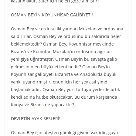
kazanmaktır, zafer için neleri göze almıştır?
OSMAN BEY’İN KOYUNHİSAR GALİBİYETİ!
Osman Bey ve ordusu iki yandan Muzolan ve ordusuna
saldırırlar. Osman Bey ve ordusunu bu saldırıda neler
beklemektedir? Osman Bey, Koyunhisar mevkiinde
Bizans’ı ve Komutan Muzolan’ın ordusunu ağır bir
yenilgiye uğratmıştır. Osman Bey’in bu savaşta galip
gelmesinin en büyük etkeni nedir? Osman Bey’in
Koyunhisar galibiyeti Bizans’ta ve Anadolu’da büyük
yankı uyandırmıştır, onun için her şey asıl şimdi
başlamaktadır. Osman Bey yurt tuttuğu yerlerde artık
kendi adına hutbe okutacaktır. Bu durum karşısında
Konya ve Bizans ne yapacaktır?
DEVLETİN AYAK SESLERİ!
Osman Bey için ateşten gömleği giyme vaktidir, gayrı