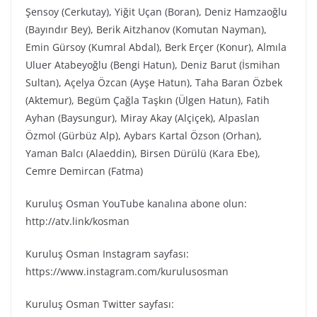
Şensoy (Cerkutay), Yiğit Uçan (Boran), Deniz Hamzaoğlu
(Bayındır Bey), Berik Aitzhanov (Komutan Nayman),
Emin Gürsoy (Kumral Abdal), Berk Erçer (Konur), Almıla
Uluer Atabeyoğlu (Bengi Hatun), Deniz Barut (İsmihan
Sultan), Açelya Özcan (Ayşe Hatun), Taha Baran Özbek
(Aktemur), Begüm Çağla Taşkın (Ülgen Hatun), Fatih
Ayhan (Baysungur), Miray Akay (Alçiçek), Alpaslan
Özmol (Gürbüz Alp), Aybars Kartal Özson (Orhan),
Yaman Balcı (Alaeddin), Birsen Dürülü (Kara Ebe),
Cemre Demircan (Fatma)
Kuruluş Osman YouTube kanalına abone olun:
http://atv.link/kosman
Kuruluş Osman Instagram sayfası:
https://www.instagram.com/kurulusosman
Kuruluş Osman Twitter sayfası: