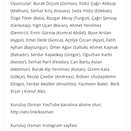
Oyuncular: Burak Özçivit (Osman), Yıldız Çağrı Atiksoy
(Malhun), Serhat Kılıç (Kosses), Seda Yıldız (Edebalı),
Özge Törer (Bala), Rüzgar Aksoy (Turgut), Çağrı Şensoy
(Cerkutay), Yiğit Uçan (Boran), Ahmet Yenilmez
(Demirci), Emin Gürsoy (Kumral Abdal), Buse Arslan
(Aygül), Emel Dede (Gonca), Açelya Özcan (Ayşe), Fatih
Ayhan (Baysungur), Ömer Ağan (Saltuk), Ahmet Kaynak
(Bahadır), Serdar Kayaokay (Gregor), Oğuzhan Karbi
(Nestor), Serhat Parıl (Feodor), Can Bartu Aslan
(Aktemur), Burak Alp Yenilmez (Kutan), Gizem Kala
(Gökçe), Recep Çavdar (Andreas), Rıdvan Uludaşdemir
(Diago), Serdar Akülker (Anselmo), Yazmeen Baker, Berk
Erçer ( Konur Alp).
Kuruluş Osman YouTube kanalına abone olun:
http://atv.link/kosman
Kuruluş Osman Instagram sayfası: