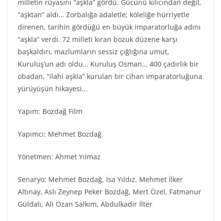
milletin rüyasını “aşkla” gördü. Gücünü kılıcından değil,
“aşktan” aldı… Zorbalığa adaletle; köleliğe hürriyetle
direnen, tarihin gördüğü en büyük imparatorluğa adını
“aşkla” verdi. 72 milleti kıran bozuk düzene karşı
başkaldırı, mazlumların sessiz çığlığına umut,
Kuruluş’un adı oldu… Kuruluş Osman… 400 çadırlık bir
obadan, “ilahi aşkla” kurulan bir cihan imparatorluğuna
yürüyüşün hikayesi…
Yapım: Bozdağ Film
Yapımcı: Mehmet Bozdağ
Yönetmen: Ahmet Yılmaz
Senaryo: Mehmet Bozdağ, İsa Yıldız, Mehmet İlker
Altınay, Aslı Zeynep Peker Bozdağ, Mert Özel, Fatmanur
Güldalı, Ali Ozan Salkım, Abdulkadir İlter