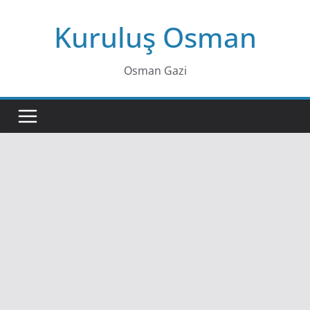
Skip
Kuruluş Osman
to
content
Osman Gazi