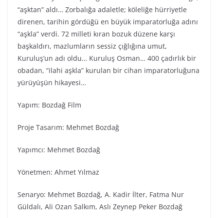
“aşktan” aldı… Zorbalığa adaletle; köleliğe hürriyetle
direnen, tarihin gördüğü en büyük imparatorluğa adını
“aşkla” verdi. 72 milleti kıran bozuk düzene karşı
başkaldırı, mazlumların sessiz çığlığına umut,
Kuruluş’un adı oldu… Kuruluş Osman… 400 çadırlık bir
obadan, “ilahi aşkla” kurulan bir cihan imparatorluğuna
yürüyüşün hikayesi…
Yapım: Bozdağ Fi̇lm
Proje Tasarım: Mehmet Bozdağ
Yapımcı: Mehmet Bozdağ
Yönetmen: Ahmet Yılmaz
Senaryo: Mehmet Bozdağ, A. Kadir İlter, Fatma Nur
Güldalı, Ali Ozan Salkım, Aslı Zeynep Peker Bozdağ