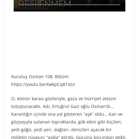
Kuruluş Osman 108. Bölüm:
https://youtu.be/XwkpCq81Vzo
O, kömür karası gözleriyle, gaza ve hürriyet ateşini
tutuşturacaktı. Adı, Ertuğrul Gazi oğlu Osman’dı…
Karanlığın içinde ona yol gösteren “aşk” oldu… Kan ve
gözyaşıyla sulanan topraklarda, gök ekini gibi biçilen;
yedi göğü, yedi yeri, dağları, denizleri aşacak bir
milletin rüyasını “aşkla” gördü. Gücünü kılıcından değil,