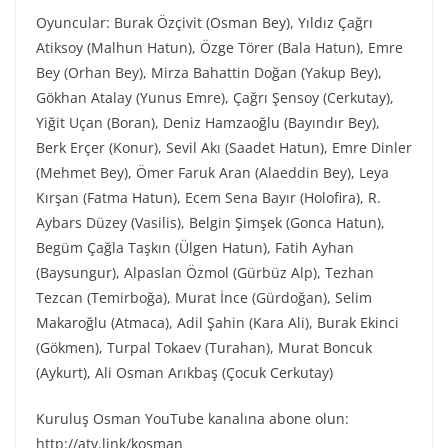
Oyuncular: Burak Özçivit (Osman Bey), Yıldız Çağrı
Atiksoy (Malhun Hatun), Özge Törer (Bala Hatun), Emre
Bey (Orhan Bey), Mirza Bahattin Doğan (Yakup Bey),
Gökhan Atalay (Yunus Emre), Çağrı Şensoy (Cerkutay),
Yiğit Uçan (Boran), Deniz Hamzaoğlu (Bayındır Bey),
Berk Erçer (Konur), Sevil Akı (Saadet Hatun), Emre Dinler
(Mehmet Bey), Ömer Faruk Aran (Alaeddin Bey), Leya
Kırşan (Fatma Hatun), Ecem Sena Bayır (Holofira), R.
Aybars Düzey (Vasilis), Belgin Şimşek (Gonca Hatun),
Begüm Çağla Taşkın (Ülgen Hatun), Fatih Ayhan
(Baysungur), Alpaslan Özmol (Gürbüz Alp), Tezhan
Tezcan (Temirboğa), Murat İnce (Gürdoğan), Selim
Makaroğlu (Atmaca), Adil Şahin (Kara Ali), Burak Ekinci
(Gökmen), Turpal Tokaev (Turahan), Murat Boncuk
(Aykurt), Ali Osman Arıkbaş (Çocuk Cerkutay)
Kuruluş Osman YouTube kanalına abone olun:
http://atv.link/kosman