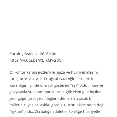
Kuruluş Osman 126. Bölüm:
https://youtu.be/iXL_RMYcr0Q
O, kömür karası gözleriyle, gaza ve hürriyet ateşini
tutuşturacaktı. Adı, Ertuğrul Gazi oğlu Osman’dı…
Karanlığın içinde ona yol gösteren “aşk” oldu… Kan ve
gözyaşıyla sulanan topraklarda, gök ekini gibi biçilen;
yedi göğü, yedi yeri, dağları, denizleri aşacak bir
milletin rüyasını “aşkla” gördü. Gücünü kılıcından değil,
“aşktan” aldı… Zorbalığa adaletle; köleliğe hürriyetle