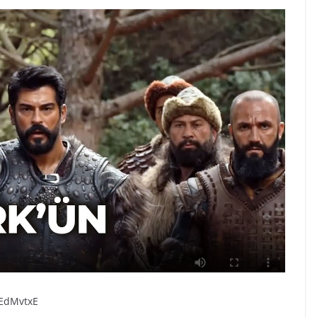
GEdMvtxE