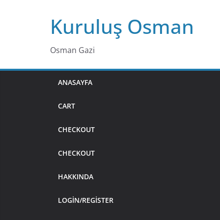
Skip
Kuruluş Osman
to
content
Osman Gazi
ANASAYFA
CART
CHECKOUT
CHECKOUT
HAKKINDA
LOGIN/REGISTER