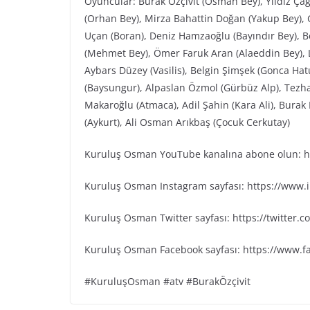
Oyuncular: Burak Özçivit (Osman Bey), Yıldız Ça
(Orhan Bey), Mirza Bahattin Doğan (Yakup Bey), G
Uçan (Boran), Deniz Hamzaoğlu (Bayındır Bey), Be
(Mehmet Bey), Ömer Faruk Aran (Alaeddin Bey), L
Aybars Düzey (Vasilis), Belgin Şimşek (Gonca Ha
(Baysungur), Alpaslan Özmol (Gürbüz Alp), Tezh
Makaroğlu (Atmaca), Adil Şahin (Kara Ali), Bura
(Aykurt), Ali Osman Arıkbaş (Çocuk Cerkutay)
Kuruluş Osman YouTube kanalına abone olun: ht
Kuruluş Osman Instagram sayfası: https://www
Kuruluş Osman Twitter sayfası: https://twitter
Kuruluş Osman Facebook sayfası: https://www.
#KuruluşOsman #atv #BurakÖzçivit