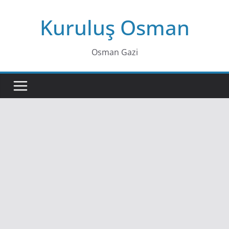
Skip
Kuruluş Osman
to
content
Osman Gazi