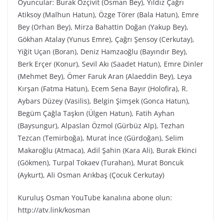
Oyuncular: Burak Özçivit (Osman Bey), Yıldız Çağrı
Atiksoy (Malhun Hatun), Özge Törer (Bala Hatun), Emre
Bey (Orhan Bey), Mirza Bahattin Doğan (Yakup Bey),
Gökhan Atalay (Yunus Emre), Çağrı Şensoy (Cerkutay),
Yiğit Uçan (Boran), Deniz Hamzaoğlu (Bayındır Bey),
Berk Erçer (Konur), Sevil Akı (Saadet Hatun), Emre Dinler
(Mehmet Bey), Ömer Faruk Aran (Alaeddin Bey), Leya
Kırşan (Fatma Hatun), Ecem Sena Bayır (Holofira), R.
Aybars Düzey (Vasilis), Belgin Şimşek (Gonca Hatun),
Begüm Çağla Taşkın (Ülgen Hatun), Fatih Ayhan
(Baysungur), Alpaslan Özmol (Gürbüz Alp), Tezhan
Tezcan (Temirboğa), Murat İnce (Gürdoğan), Selim
Makaroğlu (Atmaca), Adil Şahin (Kara Ali), Burak Ekinci
(Gökmen), Turpal Tokaev (Turahan), Murat Boncuk
(Aykurt), Ali Osman Arıkbaş (Çocuk Cerkutay)
Kuruluş Osman YouTube kanalına abone olun:
http://atv.link/kosman