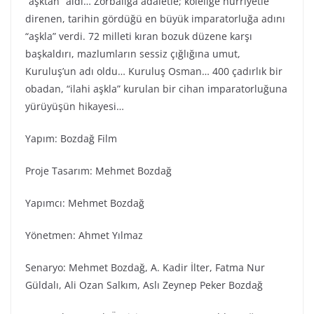
“aşktan” aldı… Zorbalığa adaletle; köleliğe hürriyetle
direnen, tarihin gördüğü en büyük imparatorluğa adını
“aşkla” verdi. 72 milleti kıran bozuk düzene karşı
başkaldırı, mazlumların sessiz çığlığına umut,
Kuruluş’un adı oldu… Kuruluş Osman… 400 çadırlık bir
obadan, “ilahi aşkla” kurulan bir cihan imparatorluğuna
yürüyüşün hikayesi…
Yapım: Bozdağ Fi̇lm
Proje Tasarım: Mehmet Bozdağ
Yapımcı: Mehmet Bozdağ
Yönetmen: Ahmet Yılmaz
Senaryo: Mehmet Bozdağ, A. Kadir İlter, Fatma Nur
Güldalı, Ali Ozan Salkım, Aslı Zeynep Peker Bozdağ