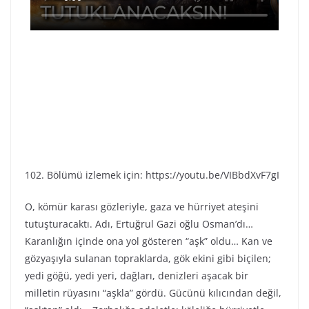
102. Bölümü izlemek için: https://youtu.be/VIBbdXvF7gI
O, kömür karası gözleriyle, gaza ve hürriyet ateşini
tutuşturacaktı. Adı, Ertuğrul Gazi oğlu Osman’dı…
Karanlığın içinde ona yol gösteren “aşk” oldu… Kan ve
gözyaşıyla sulanan topraklarda, gök ekini gibi biçilen;
yedi göğü, yedi yeri, dağları, denizleri aşacak bir
milletin rüyasını “aşkla” gördü. Gücünü kılıcından değil,