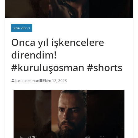
KISA VIDEO
Onca yıl işkencelere
direndim!
#kuruluşosman #shorts
kurulusosman
Ekim 12, 2023