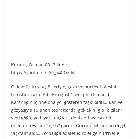
Kuruluş Osman 88. Bölüm:
https://youtu.be/LA0_b4COZtM
O, kömür karası gözleriyle, gaza ve hürriyet ateşini
tutuşturacaktı. Adı, Ertuğrul Gazi oğlu Osman’dı…
Karanlığın içinde ona yol gösteren “aşk” oldu… Kan ve
gözyaşıyla sulanan topraklarda, gök ekini gibi biçilen;
yedi göğü, yedi yeri, dağları, denizleri aşacak bir
milletin rüyasını “aşkla” gördü. Gücünü kılıcından değil,
“aşktan” aldı… Zorbalığa adaletle; köleliğe hürriyetle