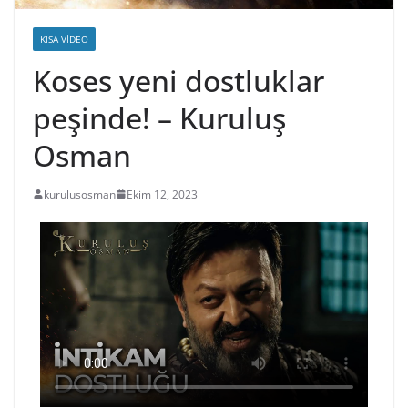
KISA VIDEO
Koses yeni dostluklar
peşinde! – Kuruluş
Osman
kurulusosman
Ekim 12, 2023