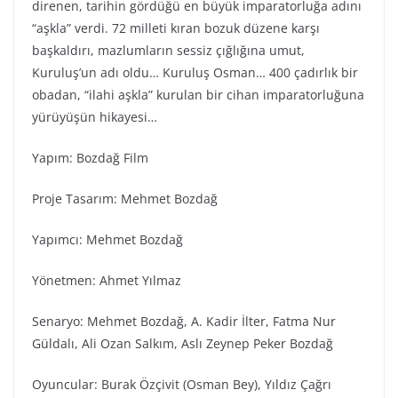
direnen, tarihin gördüğü en büyük imparatorluğa adını
“aşkla” verdi. 72 milleti kıran bozuk düzene karşı
başkaldırı, mazlumların sessiz çığlığına umut,
Kuruluş’un adı oldu… Kuruluş Osman… 400 çadırlık bir
obadan, “ilahi aşkla” kurulan bir cihan imparatorluğuna
yürüyüşün hikayesi…
Yapım: Bozdağ Fi̇lm
Proje Tasarım: Mehmet Bozdağ
Yapımcı: Mehmet Bozdağ
Yönetmen: Ahmet Yılmaz
Senaryo: Mehmet Bozdağ, A. Kadir İlter, Fatma Nur
Güldalı, Ali Ozan Salkım, Aslı Zeynep Peker Bozdağ
Oyuncular: Burak Özçivit (Osman Bey), Yıldız Çağrı