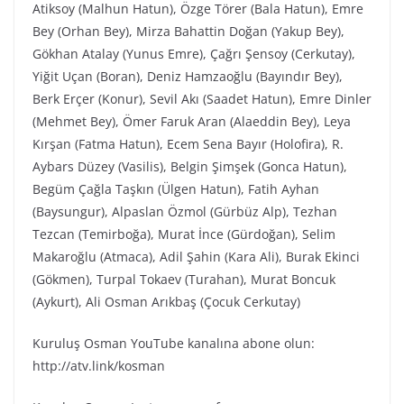
Atiksoy (Malhun Hatun), Özge Törer (Bala Hatun), Emre
Bey (Orhan Bey), Mirza Bahattin Doğan (Yakup Bey),
Gökhan Atalay (Yunus Emre), Çağrı Şensoy (Cerkutay),
Yiğit Uçan (Boran), Deniz Hamzaoğlu (Bayındır Bey),
Berk Erçer (Konur), Sevil Akı (Saadet Hatun), Emre Dinler
(Mehmet Bey), Ömer Faruk Aran (Alaeddin Bey), Leya
Kırşan (Fatma Hatun), Ecem Sena Bayır (Holofira), R.
Aybars Düzey (Vasilis), Belgin Şimşek (Gonca Hatun),
Begüm Çağla Taşkın (Ülgen Hatun), Fatih Ayhan
(Baysungur), Alpaslan Özmol (Gürbüz Alp), Tezhan
Tezcan (Temirboğa), Murat İnce (Gürdoğan), Selim
Makaroğlu (Atmaca), Adil Şahin (Kara Ali), Burak Ekinci
(Gökmen), Turpal Tokaev (Turahan), Murat Boncuk
(Aykurt), Ali Osman Arıkbaş (Çocuk Cerkutay)
Kuruluş Osman YouTube kanalına abone olun:
http://atv.link/kosman