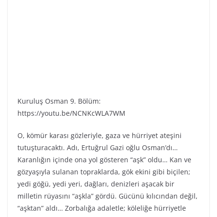
Kuruluş Osman 9. Bölüm:
https://youtu.be/NCNKcWLA7WM
O, kömür karası gözleriyle, gaza ve hürriyet ateşini
tutuşturacaktı. Adı, Ertuğrul Gazi oğlu Osman’dı…
Karanlığın içinde ona yol gösteren “aşk” oldu… Kan ve
gözyaşıyla sulanan topraklarda, gök ekini gibi biçilen;
yedi göğü, yedi yeri, dağları, denizleri aşacak bir
milletin rüyasını “aşkla” gördü. Gücünü kılıcından değil,
“aşktan” aldı… Zorbalığa adaletle; köleliğe hürriyetle