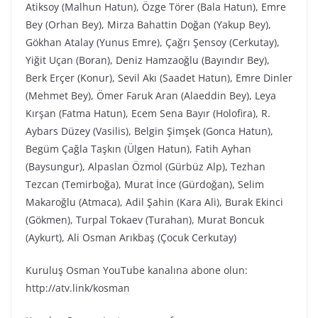
Atiksoy (Malhun Hatun), Özge Törer (Bala Hatun), Emre
Bey (Orhan Bey), Mirza Bahattin Doğan (Yakup Bey),
Gökhan Atalay (Yunus Emre), Çağrı Şensoy (Cerkutay),
Yiğit Uçan (Boran), Deniz Hamzaoğlu (Bayındır Bey),
Berk Erçer (Konur), Sevil Akı (Saadet Hatun), Emre Dinler
(Mehmet Bey), Ömer Faruk Aran (Alaeddin Bey), Leya
Kırşan (Fatma Hatun), Ecem Sena Bayır (Holofira), R.
Aybars Düzey (Vasilis), Belgin Şimşek (Gonca Hatun),
Begüm Çağla Taşkın (Ülgen Hatun), Fatih Ayhan
(Baysungur), Alpaslan Özmol (Gürbüz Alp), Tezhan
Tezcan (Temirboğa), Murat İnce (Gürdoğan), Selim
Makaroğlu (Atmaca), Adil Şahin (Kara Ali), Burak Ekinci
(Gökmen), Turpal Tokaev (Turahan), Murat Boncuk
(Aykurt), Ali Osman Arıkbaş (Çocuk Cerkutay)
Kuruluş Osman YouTube kanalına abone olun:
http://atv.link/kosman