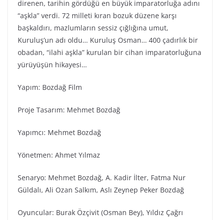
direnen, tarihin gördüğü en büyük imparatorluğa adını
“aşkla” verdi. 72 milleti kıran bozuk düzene karşı
başkaldırı, mazlumların sessiz çığlığına umut,
Kuruluş’un adı oldu… Kuruluş Osman… 400 çadırlık bir
obadan, “ilahi aşkla” kurulan bir cihan imparatorluğuna
yürüyüşün hikayesi…
Yapım: Bozdağ Fi̇lm
Proje Tasarım: Mehmet Bozdağ
Yapımcı: Mehmet Bozdağ
Yönetmen: Ahmet Yılmaz
Senaryo: Mehmet Bozdağ, A. Kadir İlter, Fatma Nur
Güldalı, Ali Ozan Salkım, Aslı Zeynep Peker Bozdağ
Oyuncular: Burak Özçivit (Osman Bey), Yıldız Çağrı