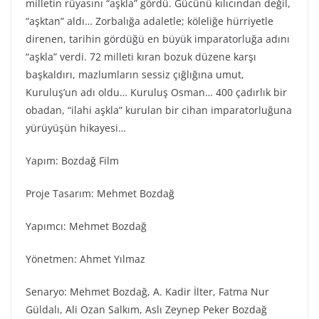
milletin rüyasını “aşkla” gördü. Gücünü kılıcından değil,
“aşktan” aldı… Zorbalığa adaletle; köleliğe hürriyetle
direnen, tarihin gördüğü en büyük imparatorluğa adını
“aşkla” verdi. 72 milleti kıran bozuk düzene karşı
başkaldırı, mazlumların sessiz çığlığına umut,
Kuruluş’un adı oldu… Kuruluş Osman… 400 çadırlık bir
obadan, “ilahi aşkla” kurulan bir cihan imparatorluğuna
yürüyüşün hikayesi…
Yapım: Bozdağ Fi̇lm
Proje Tasarım: Mehmet Bozdağ
Yapımcı: Mehmet Bozdağ
Yönetmen: Ahmet Yılmaz
Senaryo: Mehmet Bozdağ, A. Kadir İlter, Fatma Nur
Güldalı, Ali Ozan Salkım, Aslı Zeynep Peker Bozdağ