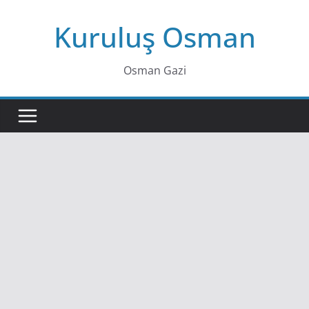
Skip
Kuruluş Osman
to
content
Osman Gazi