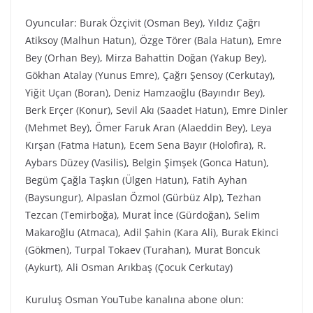
Oyuncular: Burak Özçivit (Osman Bey), Yıldız Çağrı
Atiksoy (Malhun Hatun), Özge Törer (Bala Hatun), Emre
Bey (Orhan Bey), Mirza Bahattin Doğan (Yakup Bey),
Gökhan Atalay (Yunus Emre), Çağrı Şensoy (Cerkutay),
Yiğit Uçan (Boran), Deniz Hamzaoğlu (Bayındır Bey),
Berk Erçer (Konur), Sevil Akı (Saadet Hatun), Emre Dinler
(Mehmet Bey), Ömer Faruk Aran (Alaeddin Bey), Leya
Kırşan (Fatma Hatun), Ecem Sena Bayır (Holofira), R.
Aybars Düzey (Vasilis), Belgin Şimşek (Gonca Hatun),
Begüm Çağla Taşkın (Ülgen Hatun), Fatih Ayhan
(Baysungur), Alpaslan Özmol (Gürbüz Alp), Tezhan
Tezcan (Temirboğa), Murat İnce (Gürdoğan), Selim
Makaroğlu (Atmaca), Adil Şahin (Kara Ali), Burak Ekinci
(Gökmen), Turpal Tokaev (Turahan), Murat Boncuk
(Aykurt), Ali Osman Arıkbaş (Çocuk Cerkutay)
Kuruluş Osman YouTube kanalına abone olun: