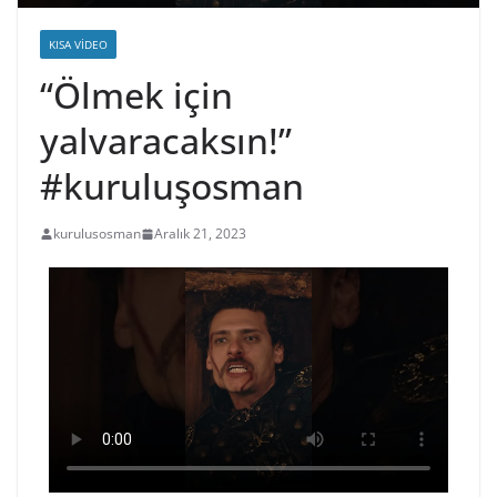
KISA VIDEO
“Ölmek için
yalvaracaksın!”
#kuruluşosman
kurulusosman
Aralık 21, 2023