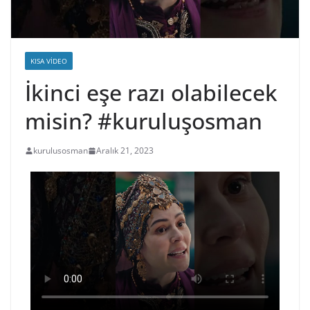
KISA VIDEO
İkinci eşe razı olabilecek
misin? #kuruluşosman
kurulusosman
Aralık 21, 2023