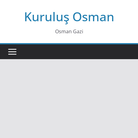
Skip
Kuruluş Osman
to
content
Osman Gazi