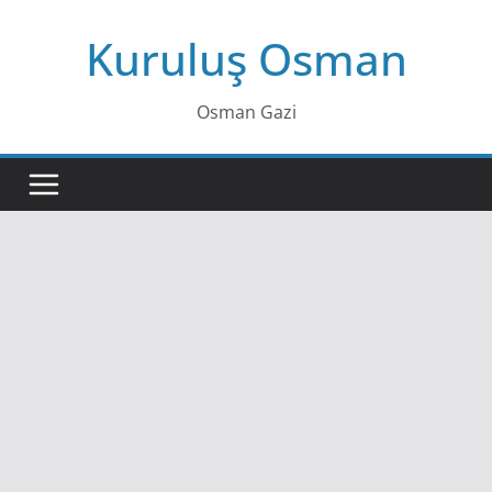
Skip
Kuruluş Osman
to
content
Osman Gazi