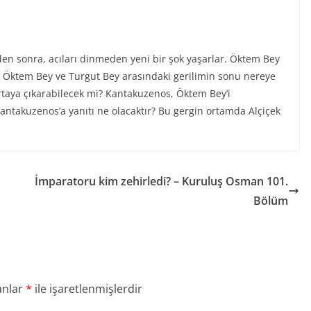
den sonra, acıları dinmeden yeni bir şok yaşarlar. Öktem Bey
er. Öktem Bey ve Turgut Bey arasındaki gerilimin sonu nereye
ortaya çıkarabilecek mi? Kantakuzenos, Öktem Bey’i
antakuzenos’a yanıtı ne olacaktır? Bu gergin ortamda Alçiçek
İmparatoru kim zehirledi? – Kuruluş Osman 101.
Bölüm
anlar
*
ile işaretlenmişlerdir