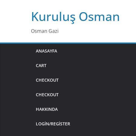
Skip
Kuruluş Osman
to
content
Osman Gazi
ANASAYFA
CART
CHECKOUT
CHECKOUT
HAKKINDA
LOGIN/REGISTER