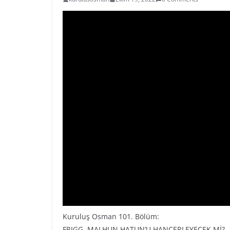
Kuruluş Osman 101. Bölüm:
FRIGG, MALHUN HATUN’U HANÇERLEYECEK Mİ?