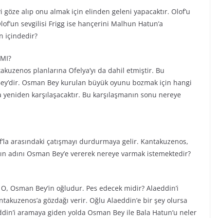
eyi göze alıp onu almak için elinden geleni yapacaktır. Olof’u
of’un sevgilisi Frigg ise hançerini Malhun Hatun’a
n içindedir?
MI?
akuzenos planlarına Ofelya’yı da dahil etmiştir. Bu
 Bey’dir. Osman Bey kurulan büyük oyunu bozmak için hangi
 yeniden karşılaşacaktır. Bu karşılaşmanın sonu nereye
la arasındaki çatışmayı durdurmaya gelir. Kantakuzenos,
’nın adını Osman Bey’e vererek nereye varmak istemektedir?
r. O, Osman Bey’in oğludur. Pes edecek midir? Alaeddin’i
takuzenos’a gözdağı verir. Oğlu Alaeddin’e bir şey olursa
ddin’i aramaya giden yolda Osman Bey ile Bala Hatun’u neler