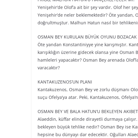
Yenişehir’de Olof’a ait bir şey vardır. Olof her ş
Yenişehir’de neler beklemektedir? Öte yandan, Ol
doğrultmuştur. Malhun Hatun nasıl bir tehlikeni
OSMAN BEY KURULAN BÜYÜK OYUNU BOZACAK 
Öte yandan Konstantiniyye yine karışmıştır. Kant
karışıklığın üzerine gidecek olansa yine Osman
hamleleri yapacaktır? Osman Bey arenada Olof’la
varacaktır?
KANTAKUZENOS’UN PLANI
Kantakuzenos, Osman Bey ve zorlu düşmanı Olof’
suçu Ofelya’ya atar. Peki, Kantakuzenos, Ofelya
OSMAN BEY VE BALA HATUN’U BEKLEYEN AKIBET
Alaeddin, küffar elinde dirayetli durmaya çalışı
bekleyen büyük tehlike nedir? Osman Bey ise Kan
hepsine bu dünyayı dar edecektir. Oğulları Alae