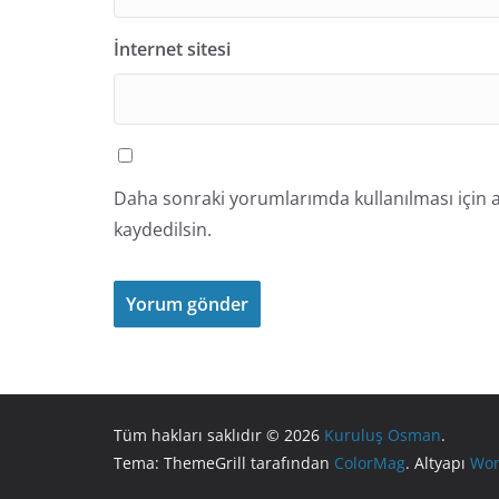
İnternet sitesi
Daha sonraki yorumlarımda kullanılması için a
kaydedilsin.
Tüm hakları saklıdır © 2026
Kuruluş Osman
.
Tema: ThemeGrill tarafından
ColorMag
. Altyapı
Wor