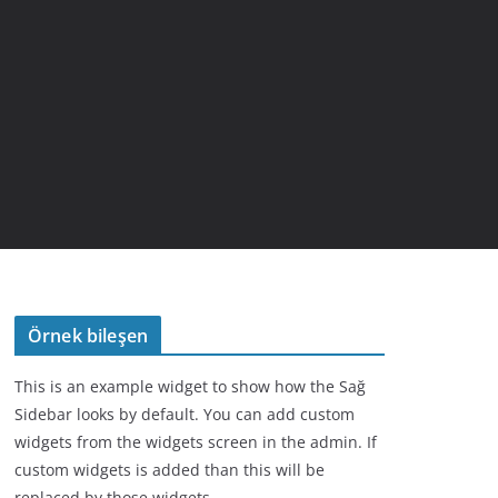
Örnek bileşen
This is an example widget to show how the Sağ
Sidebar looks by default. You can add custom
widgets from the widgets screen in the admin. If
custom widgets is added than this will be
replaced by those widgets.