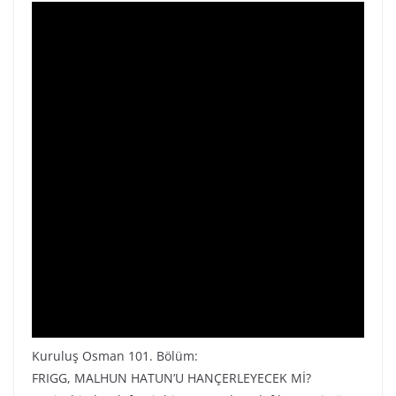
Kuruluş Osman 101. Bölüm:
FRIGG, MALHUN HATUN’U HANÇERLEYECEK Mİ?