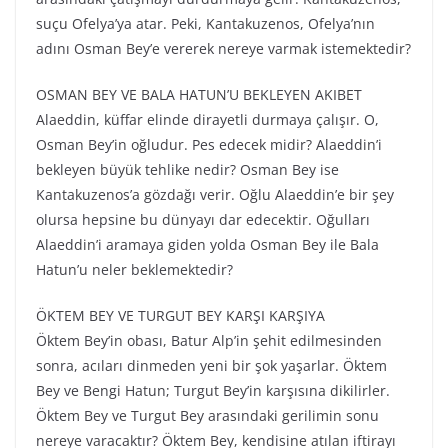
suçu Ofelya’ya atar. Peki, Kantakuzenos, Ofelya’nın
adını Osman Bey’e vererek nereye varmak istemektedir?
OSMAN BEY VE BALA HATUN’U BEKLEYEN AKIBET
Alaeddin, küffar elinde dirayetli durmaya çalışır. O,
Osman Bey’in oğludur. Pes edecek midir? Alaeddin’i
bekleyen büyük tehlike nedir? Osman Bey ise
Kantakuzenos’a gözdağı verir. Oğlu Alaeddin’e bir şey
olursa hepsine bu dünyayı dar edecektir. Oğulları
Alaeddin’i aramaya giden yolda Osman Bey ile Bala
Hatun’u neler beklemektedir?
ÖKTEM BEY VE TURGUT BEY KARŞI KARŞIYA
Öktem Bey’in obası, Batur Alp’in şehit edilmesinden
sonra, acıları dinmeden yeni bir şok yaşarlar. Öktem
Bey ve Bengi Hatun; Turgut Bey’in karşısına dikilirler.
Öktem Bey ve Turgut Bey arasındaki gerilimin sonu
nereye varacaktır? Öktem Bey, kendisine atılan iftirayı