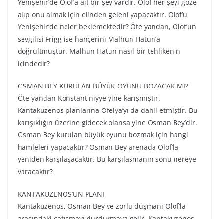
Yenişehir’de Olof’a ait bir şey vardır. Olof her şeyi göze
alıp onu almak için elinden geleni yapacaktır. Olof’u
Yenişehir’de neler beklemektedir? Öte yandan, Olof’un
sevgilisi Frigg ise hançerini Malhun Hatun’a
doğrultmuştur. Malhun Hatun nasıl bir tehlikenin
içindedir?
OSMAN BEY KURULAN BÜYÜK OYUNU BOZACAK MI?
Öte yandan Konstantiniyye yine karışmıştır.
Kantakuzenos planlarına Ofelya’yı da dahil etmiştir. Bu
karışıklığın üzerine gidecek olansa yine Osman Bey’dir.
Osman Bey kurulan büyük oyunu bozmak için hangi
hamleleri yapacaktır? Osman Bey arenada Olof’la
yeniden karşılaşacaktır. Bu karşılaşmanın sonu nereye
varacaktır?
KANTAKUZENOS’UN PLANI
Kantakuzenos, Osman Bey ve zorlu düşmanı Olof’la
arasındaki çatışmayı durdurmaya gelir. Kantakuzenos,