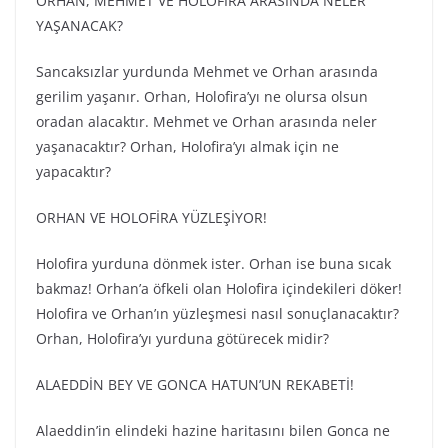
ORHAN, MEHMET VE HOLOFİRA ARASINDA NELER
YAŞANACAK?
Sancaksızlar yurdunda Mehmet ve Orhan arasında
gerilim yaşanır. Orhan, Holofira’yı ne olursa olsun
oradan alacaktır. Mehmet ve Orhan arasında neler
yaşanacaktır? Orhan, Holofira’yı almak için ne
yapacaktır?
ORHAN VE HOLOFİRA YÜZLEŞİYOR!
Holofira yurduna dönmek ister. Orhan ise buna sıcak
bakmaz! Orhan’a öfkeli olan Holofira içindekileri döker!
Holofira ve Orhan’ın yüzleşmesi nasıl sonuçlanacaktır?
Orhan, Holofira’yı yurduna götürecek midir?
ALAEDDİN BEY VE GONCA HATUN’UN REKABETİ!
Alaeddin’in elindeki hazine haritasını bilen Gonca ne