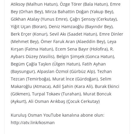
Atiksoy (Malhun Hatun), Özge Törer (Bala Hatun), Emre
Bey (Orhan Bey), Mirza Bahattin Doğan (Yakup Bey),
Gökhan Atalay (Yunus Emre), Çağrı Şensoy (Cerkutay),
Yiğit Uçan (Boran), Deniz Hamzaoğlu (Bayındır Bey),
Berk Erçer (Konur), Sevil Akı (Saadet Hatun), Emre Dinler
(Mehmet Bey), Ömer Faruk Aran (Alaeddin Bey), Leya
Kırşan (Fatma Hatun), Ecem Sena Bayır (Holofira), R.
Aybars Düzey (Vasilis), Belgin Şimşek (Gonca Hatun),
Begüm Çağla Taşkın (Ülgen Hatun), Fatih Ayhan
(Baysungur), Alpaslan Özmol (Gürbüz Alp), Tezhan
Tezcan (Temirboğa), Murat İnce (Gürdoğan), Selim
Makaroğlu (Atmaca), Adil Şahin (Kara Ali), Burak Ekinci
(Gökmen), Turpal Tokaev (Turahan), Murat Boncuk
(Aykurt), Ali Osman Arıkbaş (Çocuk Cerkutay)
Kuruluş Osman YouTube kanalına abone olun:
http://atv.link/kosman