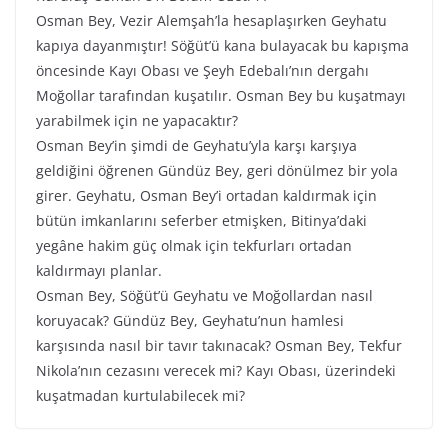
Osman Bey, Vezir Alemşah’la hesaplaşırken Geyhatu
kapıya dayanmıştır! Söğüt’ü kana bulayacak bu kapışma
öncesinde Kayı Obası ve Şeyh Edebalı’nın dergahı
Moğollar tarafından kuşatılır. Osman Bey bu kuşatmayı
yarabilmek için ne yapacaktır?
Osman Bey’in şimdi de Geyhatu’yla karşı karşıya
geldiğini öğrenen Gündüz Bey, geri dönülmez bir yola
girer. Geyhatu, Osman Bey’i ortadan kaldırmak için
bütün imkanlarını seferber etmişken, Bitinya’daki
yegâne hakim güç olmak için tekfurları ortadan
kaldırmayı planlar.
Osman Bey, Söğüt’ü Geyhatu ve Moğollardan nasıl
koruyacak? Gündüz Bey, Geyhatu’nun hamlesi
karşısında nasıl bir tavır takınacak? Osman Bey, Tekfur
Nikola’nın cezasını verecek mi? Kayı Obası, üzerindeki
kuşatmadan kurtulabilecek mi?