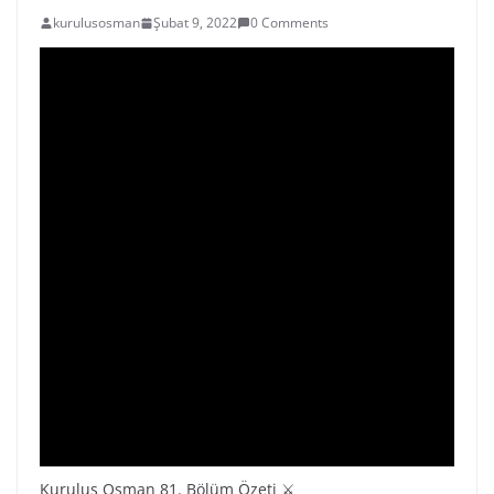
kurulusosman
Şubat 9, 2022
0 Comments
Kuruluş Osman 81. Bölüm Özeti ⚔