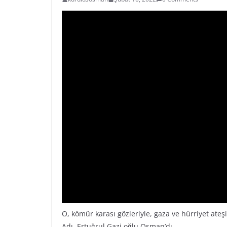
O, kömür karası gözleriyle, gaza ve hürriyet ateşi
Adı, Ertuğrul Gazi oğlu Osman’dı…