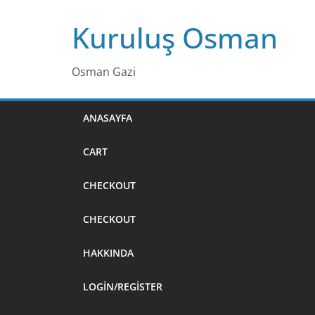
Skip
Kuruluş Osman
to
content
Osman Gazi
ANASAYFA
CART
CHECKOUT
CHECKOUT
HAKKINDA
LOGIN/REGISTER