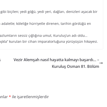
ibi biçilen; yedi göğü, yedi yeri, dağları, denizleri aşacak bir
 adaletle; köleliğe hürriyetle direnen, tarihin gördüğü en
mazlumların sessiz çığlığına umut, Kuruluş’un adı oldu…
aşkla” kurulan bir cihan imparatorluğuna yürüyüşün hikayesi.
ş
Vezir Alemşah nasıl hayatta kalmayı başardı… –
Kuruluş Osman 81. Bölüm
anlar
*
ile işaretlenmişlerdir