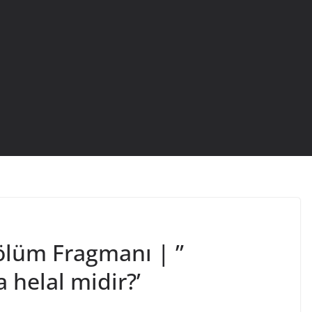
ölüm Fragmanı | ”
 helal midir?’