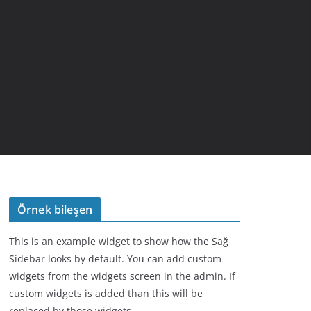
Örnek bileşen
This is an example widget to show how the Sağ
Sidebar looks by default. You can add custom
widgets from the widgets screen in the admin. If
custom widgets is added than this will be
replaced by those widgets.