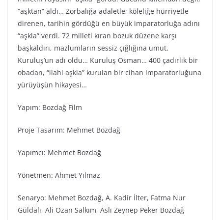
“aşktan” aldı… Zorbalığa adaletle; köleliğe hürriyetle
direnen, tarihin gördüğü en büyük imparatorluğa adını
“aşkla” verdi. 72 milleti kıran bozuk düzene karşı
başkaldırı, mazlumların sessiz çığlığına umut,
Kuruluş’un adı oldu… Kuruluş Osman… 400 çadırlık bir
obadan, “ilahi aşkla” kurulan bir cihan imparatorluğuna
yürüyüşün hikayesi…
Yapım: Bozdağ Fi̇lm
Proje Tasarım: Mehmet Bozdağ
Yapımcı: Mehmet Bozdağ
Yönetmen: Ahmet Yılmaz
Senaryo: Mehmet Bozdağ, A. Kadir İlter, Fatma Nur
Güldalı, Ali Ozan Salkım, Aslı Zeynep Peker Bozdağ