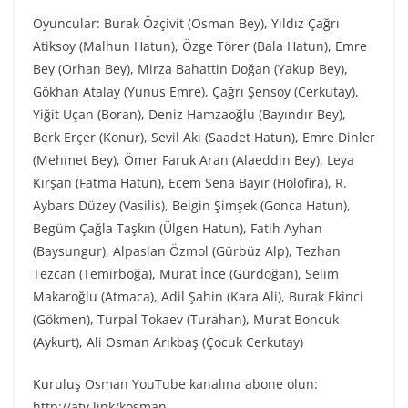
Oyuncular: Burak Özçivit (Osman Bey), Yıldız Çağrı
Atiksoy (Malhun Hatun), Özge Törer (Bala Hatun), Emre
Bey (Orhan Bey), Mirza Bahattin Doğan (Yakup Bey),
Gökhan Atalay (Yunus Emre), Çağrı Şensoy (Cerkutay),
Yiğit Uçan (Boran), Deniz Hamzaoğlu (Bayındır Bey),
Berk Erçer (Konur), Sevil Akı (Saadet Hatun), Emre Dinler
(Mehmet Bey), Ömer Faruk Aran (Alaeddin Bey), Leya
Kırşan (Fatma Hatun), Ecem Sena Bayır (Holofira), R.
Aybars Düzey (Vasilis), Belgin Şimşek (Gonca Hatun),
Begüm Çağla Taşkın (Ülgen Hatun), Fatih Ayhan
(Baysungur), Alpaslan Özmol (Gürbüz Alp), Tezhan
Tezcan (Temirboğa), Murat İnce (Gürdoğan), Selim
Makaroğlu (Atmaca), Adil Şahin (Kara Ali), Burak Ekinci
(Gökmen), Turpal Tokaev (Turahan), Murat Boncuk
(Aykurt), Ali Osman Arıkbaş (Çocuk Cerkutay)
Kuruluş Osman YouTube kanalına abone olun:
http://atv.link/kosman