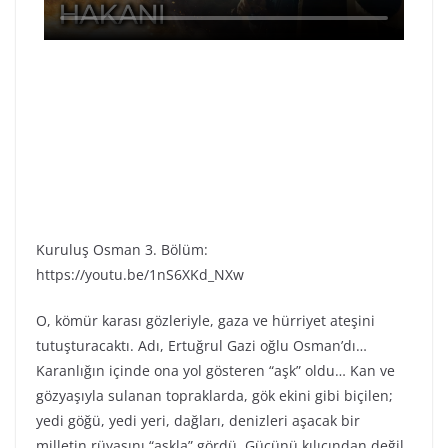
Kuruluş Osman 3. Bölüm:
https://youtu.be/1nS6XKd_NXw
O, kömür karası gözleriyle, gaza ve hürriyet ateşini
tutuşturacaktı. Adı, Ertuğrul Gazi oğlu Osman’dı…
Karanlığın içinde ona yol gösteren “aşk” oldu… Kan ve
gözyaşıyla sulanan topraklarda, gök ekini gibi biçilen;
yedi göğü, yedi yeri, dağları, denizleri aşacak bir
milletin rüyasını “aşkla” gördü. Gücünü kılıcından değil,